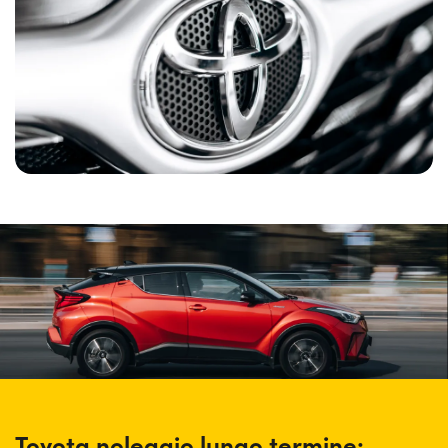
partita IVA
potrà beneficiare di vantaggi fiscali
significativi, che rendono il Toyota noleggio lungo
termine molto vantaggioso e trasparente, permettendo di
guidare auto senza nuove con zero preoccupazioni, costi
nascosti e vincoli. Il tutto, con la sicurezza di mettersi alla
guida sempre di auto nuove e di poter contare
sull’affidabilità e sulla professionalità di personale
altamente qualificato come quello di Yoyomove.
Toyota noleggio lungo termine: