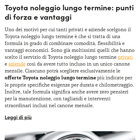
Toyota noleggio lungo termine: punti
di forza e vantaggi
Uno dei motivi per cui tanti privati e aziende scelgono il
Toyota noleggio lungo termine è che si tratta di una
formula in grado di combinare comodità, flessibilità e
vantaggi economici. Sono già moltissimi quelli che hanno
scelto il servizio di Toyota noleggio lungo termine
privati
e
aziende
così da avere tutto incluso in un unico canone
mensile. Ciascuno potrà scegliere esclusivamente le
offerte Toyota noleggio lungo termine
più indicate per
le proprie specifiche esigenze per durata e chilometraggio.
Inoltre, tale formula significa anche avere zero pensieri
per la manutenzione, con tagliandi e interventi
straordinari inclusi nel canone mensile.
Con il Toyota noleggio lungo termine si potrà scegliere tra
un’ampia gamma di modelli, dagli ibridi ai full electric,
trovando così una soluzione adeguata ad ogni stile di vita.
E per quanto riguarda le aziende? Chi è
titolare di