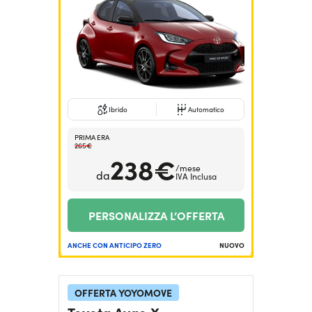
Serve assistenza?
800595799
Ibrido
Automatico
PRIMA ERA
265€
238€
/mese
da
IVA Inclusa
PERSONALIZZA L’OFFERTA
ANCHE CON ANTICIPO ZERO
NUOVO
OFFERTA YOYOMOVE