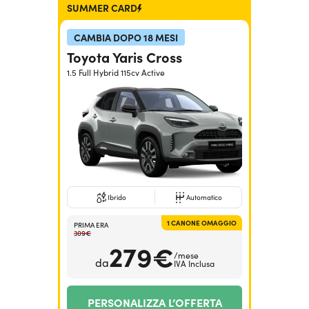
SUMMER CARD
CAMBIA DOPO 18 MESI
Toyota Yaris Cross
1.5 Full Hybrid 115cv Active
Ibrido
Automatico
1 CANONE OMAGGIO
PRIMA ERA
309€
279€
/mese
da
IVA Inclusa
PERSONALIZZA L’OFFERTA