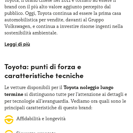
Toyota, il brand cinese nel 2011 è tornato ad essere il
brand con il più alto valore aggiunto percepito dal
pubblico. Oggi, Toyota continua ad essere la prima casa
automobilistica per vendite, davanti al Gruppo
Volkswagen, e continua a investire risorse ingenti nella
sostenibilità ambientale.
Toyota è da sempre sinonimo di innovazione e
sostenibilità e, dopo la sua nascita in Giappone nel 1933
ha saputo rapidamente evolversi da piccola azienda
Toyota: punti di forza e
produttrice di telai tessili a società leader mondiale nel
mondo automobilistico
. La chiave del successo del
caratteristiche tecniche
brand è sicuramente la sua visione lungimirante, capace
di rinnovare il mercato grazie a modelli iconici come la
Le vetture disponibili per il
Toyota noleggio lungo
Corolla o la Prius, quest’ultima una pioniera delle auto
termine
si distinguono tutte per l’attenzione ai dettagli e
ibride. Oggi, Toyota continua a impegnarsi nel settore
per tecnologie all’avanguardia. Vediamo ora quali sono le
della mobilità sostenibile, proponendo veicoli che
principali caratteristiche di questo brand:
combinano tecnologia avanzata, design accattivante e
delle prestazioni davvero fuori dal comune.
Affidabilità e longevità
Entro il 2013, Toyota aveva venduto qualcosa come oltre 5