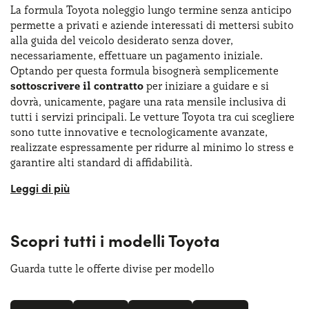
La formula Toyota noleggio lungo termine senza anticipo
permette a privati e aziende interessati di mettersi subito
alla guida del veicolo desiderato senza dover,
necessariamente, effettuare un pagamento iniziale.
Optando per questa formula bisognerà semplicemente
sottoscrivere il contratto
per iniziare a guidare e si
dovrà, unicamente, pagare una rata mensile inclusiva di
tutti i servizi principali. Le vetture Toyota tra cui scegliere
sono tutte innovative e tecnologicamente avanzate,
realizzate espressamente per ridurre al minimo lo stress e
garantire alti standard di affidabilità.
Dai pratici ibridi compatti come la
Yaris Hybrid
, perfetti
per girare in città, fino ai SUV spaziosi come il RAV4, si
tratta di modelli perfetti per affrontare lunghi viaggi
Scopri tutti i modelli Toyota
sempre nel massimo del comfort. Insomma, privati e
aziende che optano per questa formula, possono
pianificare il proprio budget ed eliminare il rischio di
Guarda tutte le offerte divise per modello
spese impreviste grazie a canone fisso e servizi inclusi.
Ovviamente, con la formula priva di anticipo, si potrà