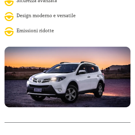
Sicurezza avanzata
milioni di veicoli ibridi, questo grazie all’introduzione di
modelli come Prius Wagon, Yaris HSD e Auris HSD. A
Design moderno e versatile
testimonianza dell’impegno del brand nell’accessibilità,
ricevette nel 2003 anche il riconoscimento di
Business
Emissioni ridotte
Leader of the Year
per aver reso accessibili le auto ibride.
Oggi, oltre all’acquisto esiste anche la soluzione Toyota
noleggio lungo termine, una formula innovativa pensata
per mettersi subito alla guida e semplificare la gestione
del veicolo. In questo modo, privati e aziende possono
mettersi alla guida delle auto del noto brand giapponese
anche senza effettuare esborsi importanti sin dall’inizio.