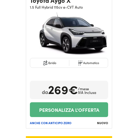
Toyota Aygo X
1.5 Full Hybrid 115cv e-CVT Auto
Ibrido
Automatico
269€
/mese
da
IVA Inclusa
PERSONALIZZA L’OFFERTA
ANCHE CON ANTICIPO ZERO
NUOVO