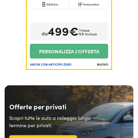
Elettrica
Automatico
499€
/mese
da
IVA Inclusa
PERSONALIZZA L’OFFERTA
ANCHE CON ANTICIPO ZERO
NUOVO
Offerte per privati
Scopri tutte le auto a noleggio lungo
termine per privati.