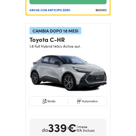
ANCHE CON ANTICIPO ZERO
NUOVO
CAMBIA DOPO 18 MESI
Toyota C-HR
1.8 Full Hybrid 140cv Active aut.
Ibrido
Automatico
339€
/mese
da
IVA Inclusa