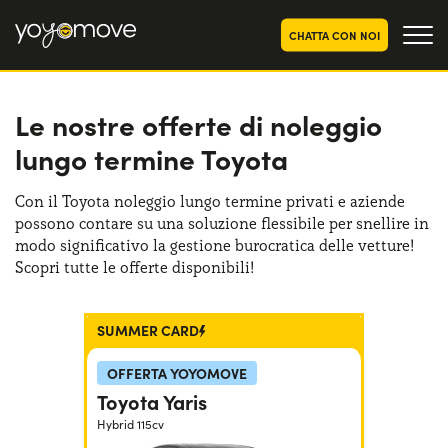
CHATTA CON NOI
Le nostre offerte di noleggio
OFFERTE NOLEGGIO
LUNGO TERMINE
lungo termine Toyota
Privati
OFFERTE NOLEGGIO
AUTO USATE
Aziende e P.IVA
Con il Toyota noleggio lungo termine privati e aziende
possono contare su una soluzione flessibile per snellire in
CHI SIAMO
modo significativo la gestione burocratica delle vetture!
La nostra storia
Scopri tutte le offerte disponibili!
COME FUNZIONA
Lavora con noi
PERCHÉ CONVIENE
SUMMER CARD
OFFERTA YOYOMOVE
SCEGLI UN PAESE
Toyota Yaris
Hybrid 115cv