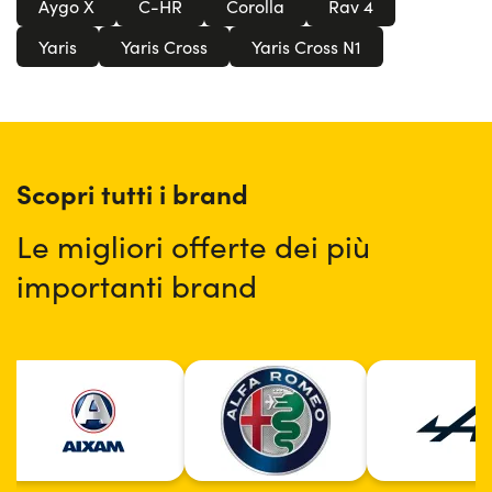
Aygo X
C-HR
Corolla
Rav 4
sempre contare su personale professionale e qualificato
come quello Yoyomove.
Yaris
Yaris Cross
Yaris Cross N1
Scopri tutti i brand
Le migliori offerte dei più
importanti brand