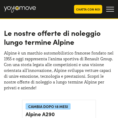
CHATTA CON NOI
Le nostre offerte di noleggio
OFFERTE NOLEGGIO
LUNGO TERMINE
lungo termine Alpine
Privati
OFFERTE NOLEGGIO
AUTO USATE
Aziende e P.IVA
Alpine è un marchio automobilistico francese fondato nel
1955 e oggi rappresenta l’anima sportiva di Renault Group.
CHI SIAMO
Con una storia legata alle competizioni e una visione
La nostra storia
orientata all’innovazione, Alpine sviluppa vetture capaci
COME FUNZIONA
di unire emozione, tecnologia e prestazioni. Scopri le
Lavora con noi
nostre offerte di noleggio a lungo termine Alpine per
PERCHÉ CONVIENE
privati e aziende!
SCEGLI UN PAESE
CAMBIA DOPO 18 MESI
Alpine A290