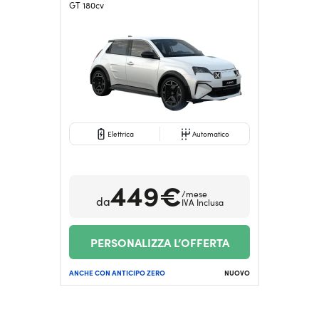
GT 180cv
Serve assistenza?
800595799
Elettrica
Automatico
449€
/mese
da
IVA Inclusa
PERSONALIZZA L’OFFERTA
ANCHE CON ANTICIPO ZERO
NUOVO