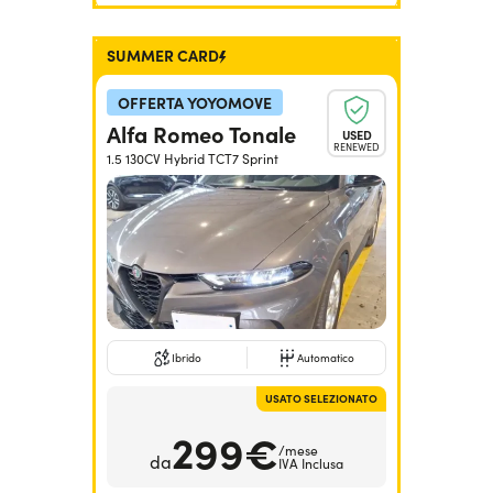
SUMMER CARD
OFFERTA YOYOMOVE
Alfa Romeo Tonale
USED
RENEWED
1.5 130CV Hybrid TCT7 Sprint
Ibrido
Automatico
USATO SELEZIONATO
299€
/mese
da
IVA Inclusa