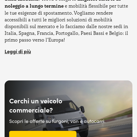
noleggio a lungo termine
e mobilità flessibile per tutte
le tue esigenze di spostamento. Vogliamo rendere
accessibili a tutti le migliori soluzioni di mobilità
disponibili sul mercato e lo facciamo dalle nostre sedi in
Italia, Spagna, Francia, Portogallo, Paesi Bassi e Belgio: il
primo passo verso l’Europa!
Scegli tra tantissime offerte di noleggio a lungo termine,
di mobilità urbana e personalizzala in base alle tue
esigenze. Se non trovi quello che cerchi non preoccuparti,
siamo sempre disponibili per aiutarti a scegliere la
soluzione di mobilità più adatta a te e a noleggiare a lungo
termine la tua prossima auto!
Cerchi un veicolo
commerciale?
Scopri le offerte su furgoni, van e autocarri.