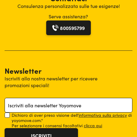
Consulenza personalizzata
sulle tue esigenze!
Serve assistenza?
800595799
Newsletter
Iscriviti alla nostra newsletter per ricevere
promozioni speciali!
Dichiaro di aver preso visione dell'
informativa sulla privacy
di
yoyomove.com.*
Per selezionare i consensi facoltativi
clicca qui
Acconsento al trattamento dei miei dati personali per l'invio,
ISCRIVITI
da parte di movenzia.com, di comunicazioni promozionali