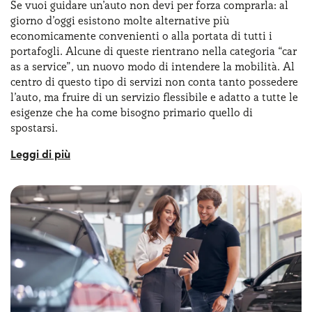
Se vuoi guidare un’auto non devi per forza comprarla: al
con cui abbasserai la rata mensile.
giorno d’oggi esistono molte alternative più
economicamente convenienti o alla portata di tutti i
Assistenza, comodità, convenienza: il noleggio auto a
portafogli. Alcune di queste rientrano nella categoria “car
lungo termine è la soluzione adatta per chi non vuole o
as a service”, un nuovo modo di intendere la mobilità. Al
non può comprare l’auto, ma ha comunque la necessità di
centro di questo tipo di servizi non conta tanto possedere
muoversi e viaggiare. Scopri la libertà di guidare con
l’auto, ma fruire di un servizio flessibile e adatto a tutte le
soluzioni di Mobility as a Service: il nostro noleggio auto
esigenze che ha come bisogno primario quello di
a lungo termine ti offre una mobilità flessibile, comoda e
spostarsi.
sostenibile
Noi amiamo chiamarla "
smart mobility
", proprio perché
non si tratta solo di macchine a noleggio lungo termine,
ma è un servizio molto più ampio che comprende tutte le
sfumature di mobilità.
Yoyomove nasce proprio per rispondere a questa esigenza:
aiutare persone e aziende ad orientarsi tra le migliaia di
offerte di noleggio a lungo termine
per scegliere quella
più adatta alla situazione. La smart mobility non è più
futuro, è diventato realtà alla tua portata!