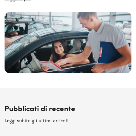
offerte di noleggio auto a lungo termine per
privati
c’è la flessibilità di avere il controllo totale sul
costo della propria auto, senza sorprese di alcun genere,
mentre aziende e partite iva possono scaricare i costi.
Soprattutto, i servizi inclusi e la trasparenza del canone si
applicano a tutti i modelli, anche per esempio al
noleggio
a lungo termine auto elettriche
. In fondo il miglior
noleggio a lungo termine è quello che puoi personalizzare
sulla base delle tue esigenze, sapendo che hai la sicurezza
di poter scegliere tra tutte le offerte disponibili! E se non
vuoi subito dover sostenere grosse spese, puoi sempre
valutare le tante offerte noleggio auto a lungo termine
senza anticipo! Sei solo tu a scegliere, sempre nella
massima trasparenza e convenienza!
Pubblicati di recente
Leggi subito gli ultimi articoli