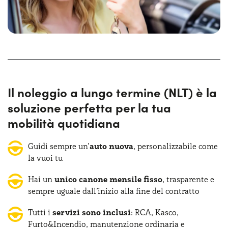
Noleggiare auto a lungo termine può fare al caso tuo sia se
sei un privato, sia se hai un’azienda/partita Iva, e questo
per via della grande flessibilità del servizio: le offerte auto
a noleggio lungo termine, infatti, prevedono il
pagamento di un canone mensile trasparente
e uguale
ogni mese per tutta la durata del contratto. Questo canone
include tutti i servizi solitamente collegati alla
manutenzione dell’auto, come le assicurazioni e la
Il noleggio a lungo termine (NLT) è la
manutenzione ordinaria/straordinaria!
soluzione perfetta per la tua
Inoltre, alla fine del contratto, non hai la maxi-rata finale
mobilità quotidiana
e puoi decidere tra diverse alternative, tra cui restituire
l’auto usata fin a quel momento e ricevere un’auto nuova.
Guidi sempre un’
auto nuova
, personalizzabile come
Con Yoyomove puoi trovare il
miglior NLT per le tue
la vuoi tu
esigenze in pochi click
!
Hai un
unico canone mensile fisso
, trasparente e
sempre uguale dall’inizio alla fine del contratto
Tutti i
servizi sono inclusi
: RCA, Kasco,
Furto&Incendio, manutenzione ordinaria e