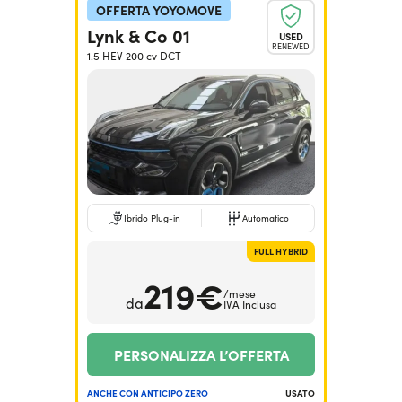
OFFERTA YOYOMOVE
Lynk & Co 01
USED
RENEWED
1.5 HEV 200 cv DCT
Ibrido Plug-in
Automatico
FULL HYBRID
219€
/mese
da
IVA Inclusa
PERSONALIZZA L’OFFERTA
ANCHE CON ANTICIPO ZERO
USATO