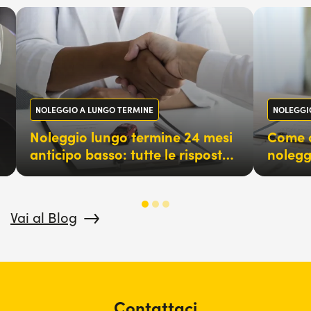
NOLEGGIO A LUNGO TERMINE
NOLEGGI
Noleggio lungo termine 24 mesi
Come c
anticipo basso: tutte le risposte
nolegg
che cerchi
firmar
Vai al Blog
Contattaci