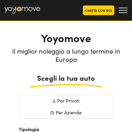
CHATTA CON NOI
Yoyomove
OFFERTE NOLEGGIO
LUNGO TERMINE
Privati
OFFERTE NOLEGGIO
Il miglior noleggio a lungo termine in
AUTO USATE
Aziende e P.IVA
Europa
CHI SIAMO
Scegli la tua auto
La nostra storia
COME FUNZIONA
Lavora con noi
PERCHÉ CONVIENE
Per Privati
Per Aziende
SCEGLI UN PAESE
Tipologia