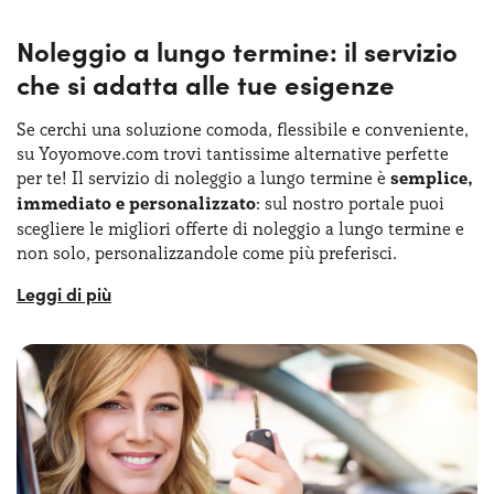
Noleggio a lungo termine: il servizio
che si adatta alle tue esigenze
Se cerchi una soluzione comoda, flessibile e conveniente,
su Yoyomove.com trovi tantissime alternative perfette
per te! Il servizio di noleggio a lungo termine è
semplice,
immediato e personalizzato
: sul nostro portale puoi
scegliere le migliori offerte di noleggio a lungo termine e
non solo, personalizzandole come più preferisci.
Puoi farlo in totale autonomia, navigando tra le varie
offerte NLT e selezionando le tue preferenze, oppure puoi
chiedere in qualsiasi momento il supporto di uno dei
nostri
consulenti specializzati
. E se sei una persona
attenta alle dinamiche green, che vuole sperimentare
nuove forme di mobilità, puoi valutare anche le offerte di
noleggio a lungo termine auto elettriche!