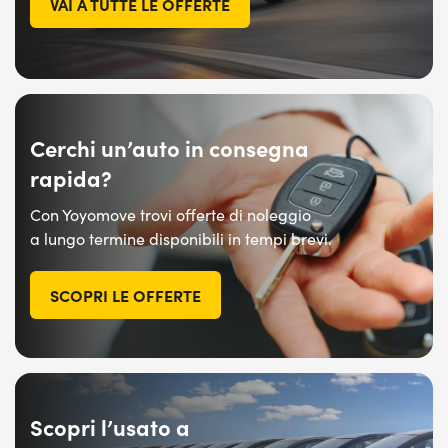
VAI A TUTTE LE OFFERTE
Cerchi un’auto in consegna
rapida?
Con Yoyomove trovi offerte
di noleggio
a lungo
termine disponibili
in tempi
brevi.
SCOPRI LE OFFERTE
Scopri l’usato a