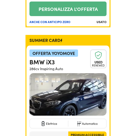
PERSONALIZZA L’OFFERTA
ANCHE CON ANTICIPO ZERO
USATO
SUMMER CARD
OFFERTA YOYOMOVE
BMW iX3
USED
RENEWED
286cv Inspiring Auto
Elettrica
Automatico
PREMIUM ACCESSIBILE