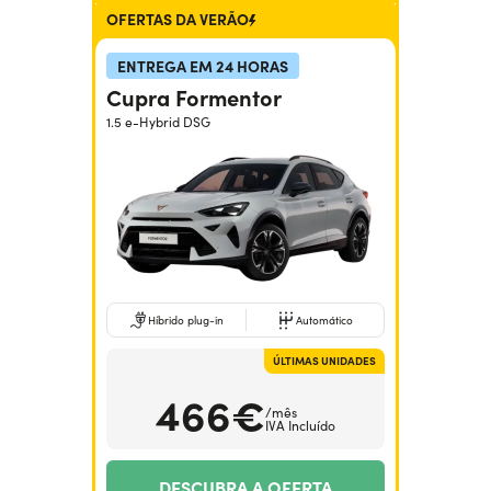
OFERTAS DA VERÃO
ENTREGA EM 24 HORAS
Cupra Formentor
1.5 e-Hybrid DSG
Híbrido plug-in
Automático
ÚLTIMAS UNIDADES
466€
/mês
IVA Incluído
DESCUBRA A OFERTA