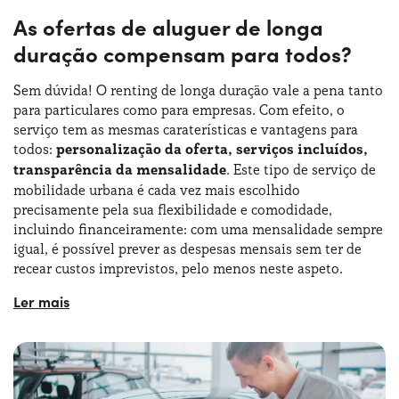
As ofertas de aluguer de longa
duração compensam para todos?
Sem dúvida! O renting de longa duração vale a pena tanto
para particulares como para empresas. Com efeito, o
serviço tem as mesmas caraterísticas e vantagens para
todos:
personalização da oferta, serviços incluídos,
transparência da mensalidade
. Este tipo de serviço de
mobilidade urbana é cada vez mais escolhido
precisamente pela sua flexibilidade e comodidade,
incluindo financeiramente: com uma mensalidade sempre
igual, é possível prever as despesas mensais sem ter de
recear custos imprevistos, pelo menos neste aspeto.
Nas
ofertas de aluguer de automóveis de longa
duração para particulares
, existe a flexibilidade de ter
um controlo total sobre o custo do automóvel, sem
surpresas, enquanto as empresas e os profissionais
liberais podem deduzir os custos.