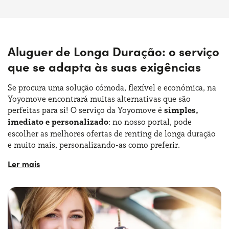
Aluguer de Longa Duração: o serviço
que se adapta às suas exigências
Se procura uma solução cómoda, flexível e económica, na
Yoyomove encontrará muitas alternativas que são
perfeitas para si! O serviço da Yoyomove é
simples,
imediato e personalizado
: no nosso portal, pode
escolher as melhores ofertas de renting de longa duração
e muito mais, personalizando-as como preferir.
Pode fazê-lo em total autonomia, navegando entre as
várias ofertas de aluguer de longa duração e selecionando
as suas preferências, ou pode pedir apoio a um dos nossos
consultores especializados
a qualquer momento. E se é
uma pessoa atenta às dinâmicas ecológicas que quer
experimentar novas formas de mobilidade, pode também