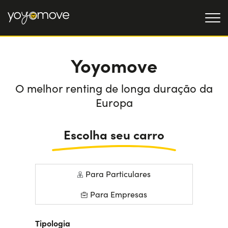
Yoyomove
OFERTAS DE RENTING
Particulares
OFERTAS DE RENTING
O melhor renting de longa duração da
DE CARROS USADOS
Empresas
Europa
QUEM SOMOS
Escolha seu carro
A nossa história
COMO FUNCIONA
Trabalha connosco
POR QUE É CONVENIENTE
Para Particulares
Para Empresas
ESCOLHA UM PAÍS
Tipologia