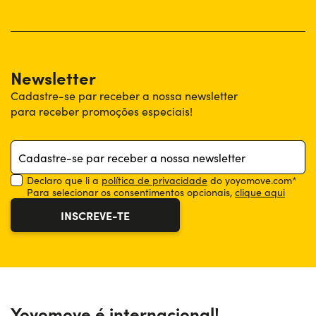
Newsletter
Cadastre-se par receber a nossa newsletter
para receber promoções especiais!
Declaro que li a
política de privacidade
do yoyomove.com*
Para selecionar os consentimentos opcionais,
clique aqui
Autorizo o tratamento dos meus dados pessoais para o
INSCREVE-TE
envio, pela movenzia.com, de comunicações promocionais
relativas a produtos e/ou serviços da movenzia.com ou de
empresas terceiras por e-mail, sms, fax, mms, notificações
push, mensagens em redes sociais, respostas automáticas
e/ou correio em papel, comunicação telefónica com um
operador e/ou através de sistemas automatizados da Itália
e/ou de outros países pertencentes à União Europeia (art. 1
b e 6 das informações).
Yoyomove é internacional!