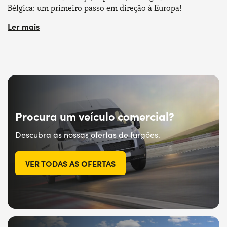
Bélgica: um primeiro passo em direção à Europa!
Escolha entre uma vasta gama de ofertas de aluguer de
longa duração e de mobilidade urbana e personalize-as de
acordo com as suas exigências. Se não encontrar o que
procura, não se preocupe, estamos sempre disponíveis
para o ajudar a escolher a solução de mobilidade mais
adequada para si e alugar o seu próximo carro a longo
prazo!
Procura um veículo comercial?
Descubra as nossas ofertas de furgões.
VER TODAS AS OFERTAS