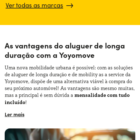
Ver todas as marcas
As vantagens do aluguer de longa
duração com a Yoyomove
Uma nova mobilidade urbana é possível: com as soluções
de aluguer de longa duração e de mobility as a service da
Yoyomove, dispõe de uma alternativa viável à compra do
seu próximo automóvel! As vantagens são mesmo muitas,
mas a principal é sem dúvida a
mensalidade com tudo
incluído
!
O aluguer de automóveis de longa duração sem
adiantamento é um verdadeiro serviço: conduz um
automóvel novo pagando uma mensalidade, que
permanece a mesma do início ao fim do contrato e inclui