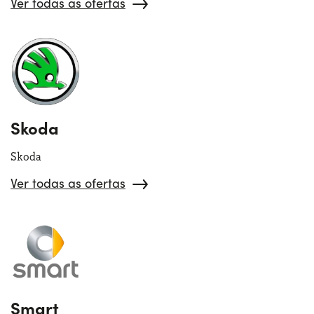
Ver todas as ofertas
Skoda
Skoda
Ver todas as ofertas
Smart