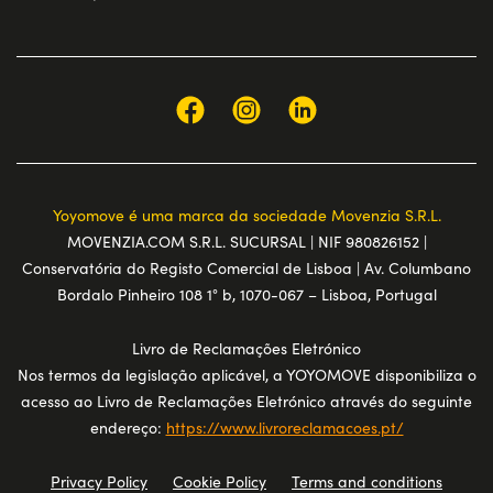
Yoyomove é uma marca da sociedade Movenzia S.R.L.
MOVENZIA.COM S.R.L. SUCURSAL | NIF 980826152 |
Conservatória do Registo Comercial de Lisboa | Av. Columbano
Bordalo Pinheiro 108 1° b, 1070-067 – Lisboa, Portugal
Livro de Reclamações Eletrónico
Nos termos da legislação aplicável, a YOYOMOVE disponibiliza o
acesso ao Livro de Reclamações Eletrónico através do seguinte
endereço:
https://www.livroreclamacoes.pt/
Privacy Policy
Cookie Policy
Terms and conditions