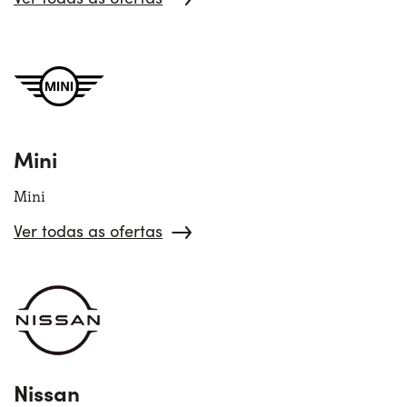
Mini
Mini
Ver todas as ofertas
Nissan