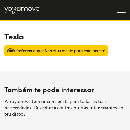
Tesla
OFERTAS DE RENTING
Particulares
OFERTAS DE RENTING
0 ofertas
disponíveis atualmente para esta marca!
DE CARROS USADOS
Empresas
QUEM SOMOS
A nossa história
COMO FUNCIONA
Também te pode interessar
Trabalha connosco
POR QUE É CONVENIENTE
A Yoyomove tem uma resposta para todas as tuas
necessidades! Descobre as outras ofertas interessantes ao
ESCOLHA UM PAÍS
teu dispor!