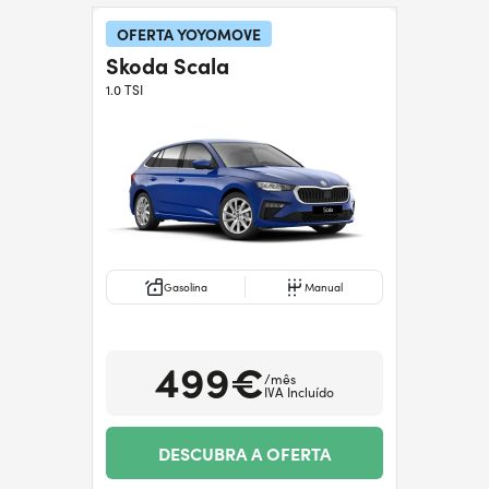
Precisa de ajuda?
+351938560102
OFERTA YOYOMOVE
Skoda Scala
1.0 TSI
Gasolina
Manual
499€
/mês
IVA Incluído
DESCUBRA A OFERTA