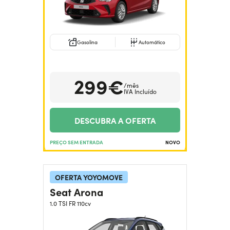
Gasolina
Automático
299€
/mês
IVA Incluído
DESCUBRA A OFERTA
PREÇO SEM ENTRADA
NOVO
OFERTA YOYOMOVE
Seat Arona
1.0 TSI FR 110cv