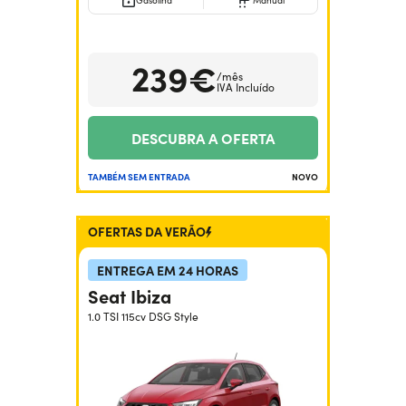
Gasolina
Manual
Precisa de ajuda?
+351938560102
239€
/mês
IVA Incluído
DESCUBRA A OFERTA
TAMBÉM SEM ENTRADA
NOVO
OFERTAS DA VERÃO
ENTREGA EM 24 HORAS
Seat Ibiza
1.0 TSI 115cv DSG Style