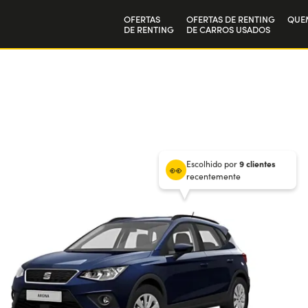
OFERTAS
OFERTAS DE RENTING
QUE
DE RENTING
DE CARROS USADOS
Particulares
A no
12
meses
/
1.500 km por mês
Empresas
Tra
/ Entrada
199
€
Escolhido por
9 clientes
recentemente