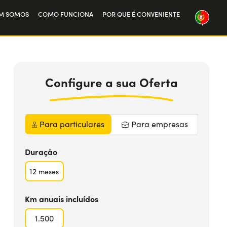
M SOMOS
COMO FUNCIONA
POR QUE É CONVENIENTE
ssa história
449
€
da
MAIS INFO
balha connosco
por mês IVA
Incluído
Configure
a sua
Oferta
Para particulares
Para empresas
Duração
12
meses
Km anuais incluídos
1.500