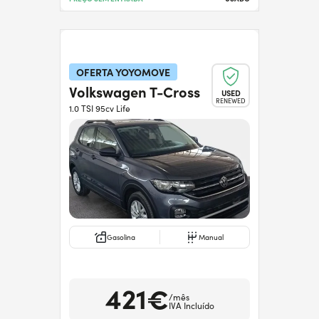
OFERTA YOYOMOVE
Volkswagen T-Cross
USED
RENEWED
1.0 TSI 95cv Life
Gasolina
Manual
421€
/mês
IVA Incluído