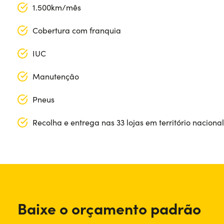
1.500km/mês
Cobertura com franquia
IUC
Manutenção
Pneus
Recolha e entrega nas 33 lojas em território nacional
Segmento: SUV
Comprimento: 415 cm
Portas: 5
Largura: 178 cm
Fonte de alimentação: Gasolina
Altura: 155 cm
Baixe o orçamento padrão
Trasmissão: Manual
Bagageira (máx): 1100 lt