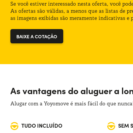
Tração: Anterior
Bagageira (mín): 400 lt
Se você estiver interessado nesta oferta, você po
As ofertas são válidas, a menos que as listas de 
Numero de lugares: 5
as imagens exibidas são meramente indicativas e p
Potência: 110 CV
BAIXE A COTAÇÃO
As vantagens do aluguer a lo
Alugar com a Yoyomove é mais fácil do que nunca!
TUDO INCLUÍDO
SEM 