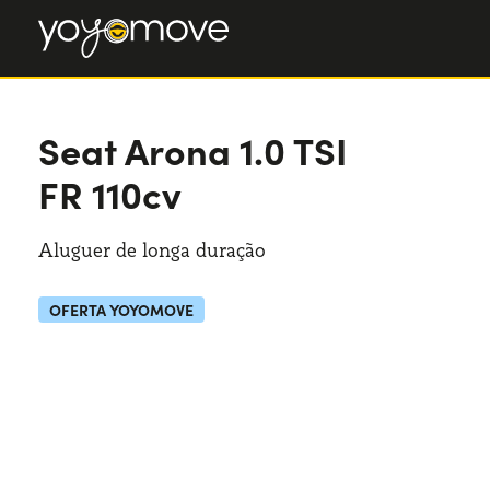
Seat Arona
Seat Arona
1.0 TSI
1.0 TSI FR 110cv
FR 110cv
Aluguer de longa duração
OFERTA YOYOMOVE