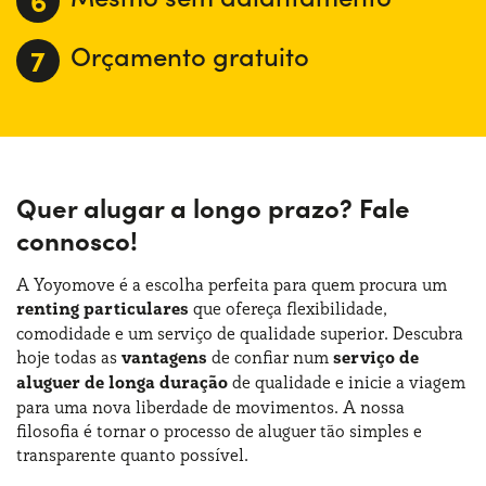
mercado e oferece-as num único portal. E se não quiser
incorrer imediatamente numa grande despesa, pode
Orçamento gratuito
sempre considerar o aluguer longa duração particulares
sem adiantamento!
Quer alugar a longo prazo? Fale
connosco!
A Yoyomove é a escolha perfeita para quem procura um
renting particulares
que ofereça flexibilidade,
comodidade e um serviço de qualidade superior. Descubra
hoje todas as
vantagens
de confiar num
serviço de
aluguer de longa duração
de qualidade e inicie a viagem
para uma nova liberdade de movimentos. A nossa
filosofia é tornar o processo de aluguer tão simples e
transparente quanto possível.