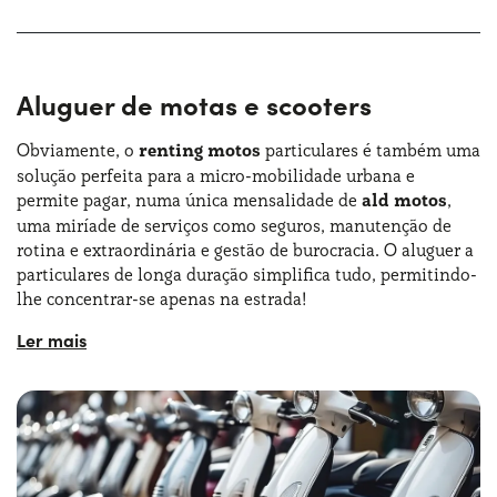
e encontrarem facilmente estacionamento. O serviço de
renting de longa duração de microcar é também uma
escolha perfeita para aqueles que querem ter sempre
acesso a veículos atualizados do ponto de vista
Aluguer de motas e scooters
tecnológico.
Obviamente, o
renting motos
particulares é também uma
Nesta perspetiva, graças ao
renting de longa duração de
solução perfeita para a micro-mobilidade urbana e
microcar para particulares
, qualquer pessoa pode
permite pagar, numa única mensalidade de
ald motos
,
avaliar modelos de última geração equipados com as
uma miríade de serviços como seguros, manutenção de
últimas inovações em termos de segurança e conforto.
rotina e extraordinária e gestão de burocracia. O aluguer a
Isto significa poder beneficiar de tecnologias avançadas
particulares de longa duração simplifica tudo, permitindo-
sem ter de investir numa nova compra de cada vez.
lhe concentrar-se apenas na estrada!
O
aluguer de longa duração de motos para
particulares e empresas
é especialmente vantajoso
porque permite prever com muita precisão as despesas
mensais. A mensalidade de aluguer de motas longa
duração a particulares inclui todas as despesas que seriam
normalmente suportadas pelo proprietário do veículo.