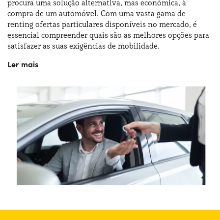
procura uma solução alternativa, mas económica, à
compra de um automóvel. Com uma vasta gama de
renting ofertas particulares disponíveis no mercado, é
essencial compreender quais são as melhores opções para
satisfazer as suas exigências de mobilidade.
Navegue na Yoyomove e explore as várias ofertas de
aluguer de longa duração para particulares, os preços
disponíveis e os fatores a ter em conta para escolher a
melhor solução para si. Quando se fala em renting de
longa duração de carros elétricos para particulares e
empresas, com a Yoyomove é possível encontrar
facilmente o automóvel ideal, contando com prazos
assegurados e um apoio de qualidade ao cliente!
A
fórmula do ald particulares
é tão simples quanto
cómoda, precisamente devido à sua flexibilidade: o
aluguer privado de longa duração é a solução ideal se faz
apenas alguns quilómetros, mas também se utiliza
habitualmente o seu veículo para lazer ou trabalho!