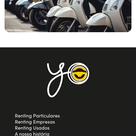
Como já foi referido, o serviço de aluguer de longa duração
de motas e microcar para particulares e empresas é
também vantajoso para as empresas, porque as ofertas de
ald permitem gerir uma frota de empresa sem ter de
imobilizar um capital significativo e sem ter de se
preocupar com a gestão administrativa e a manutenção
dos veículos. Para beneficiar de todas estas vantagens e
ter sempre possibilidade de escolha, o aluguer de longa
duração a particulares é a solução perfeita para si!
Renting Particulares
Renting Empresas
Renting Usados
A nossa história