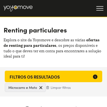
Renting particulares
OFERTAS DE RENTING
Particulares
OFERTAS DE RENTING
Explora o site da Yoyomove e descobre as várias
ofertas
DE CARROS USADOS
de renting para particulares
, os preços disponíveis e
Empresas
tudo o que deves ter em conta para encontrares a solução
QUEM SOMOS
ideal para ti!
A nossa história
COMO FUNCIONA
Trabalha connosco
POR QUE É CONVENIENTE
Microcarro e Moto
Limpar filtros
ESCOLHA UM PAÍS