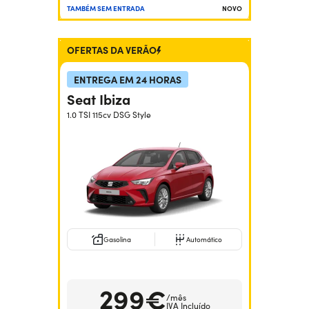
TAMBÉM SEM ENTRADA
NOVO
OFERTAS DA VERÃO
ENTREGA EM 24 HORAS
Seat Ibiza
1.0 TSI 115cv DSG Style
Gasolina
Automático
299€
/mês
IVA Incluído