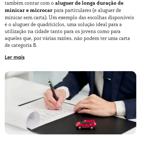
também contar com o
aluguer de longa duração de
minicar e microcar
para particulares (e aluguer de
Cada oferta tem a sua própria ficha, com as caraterísticas
minicar sem carta). Um exemplo das escolhas disponíveis
do veículo e todos os pormenores da mensalidade. Quer já
é o aluguer de quadriciclos, uma solução ideal para a
tenha decidido qual o automóvel para o qual pretende
utilização na cidade tanto para os jovens como para
pedir um orçamento ou esteja indeciso, os nossos
aqueles que, por várias razões, não podem ter uma carta
consultores especializados estão ao seu lado!
de categoria B.
Outro fator que orienta a escolha é o método de
O
aluguer de longa duração a particulares
de microcar
pagamento do aluguer longa duração particulares: um dos
e motas tem várias vantagens concretas, incluindo a
métodos mais utilizados é o débito direto bancário, que é
possibilidade de se concentrar apenas na condução sem
conveniente porque debita o dinheiro diretamente da sua
ter outras preocupações. No aluguer de minicar, os preços
conta.
e as tarifas variam em função do modelo e dos serviços
associados. Os nossos consultores podem ajudá-lo a
encontrar a solução perfeita para si!
Com o aluguer de longa duração de microcar, particulares
e empresas podem encontrar a solução de mobilidade
ideal, tirando o máximo partido das suas dimensões
reduzidas para se moverem por entre o trânsito da cidade