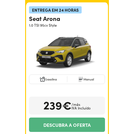
ENTREGA EM 24 HORAS
Seat Arona
1.0 TSI 95cv Style
Gasolina
Manual
239€
/mês
IVA Incluído
DESCUBRA A OFERTA