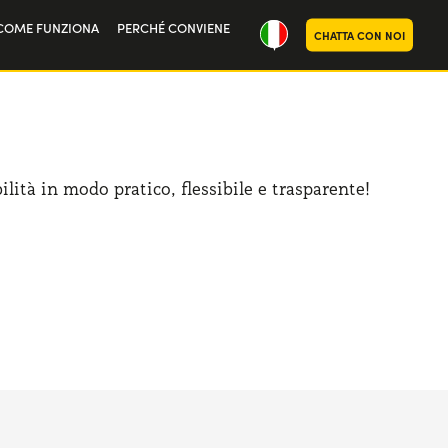
COME FUNZIONA
PERCHÉ CONVIENE
CHATTA CON NOI
ria
oi
lità in modo pratico, flessibile e trasparente!