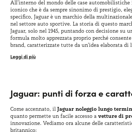
All’interno del mondo delle case automobilistiche
iconico che è da sempre sinonimo di prestigio, eleg
specifico, Jaguar è un marchio della multinazional
nel settore auto sportive. La storia di questo ma
Jaguar, solo nel 1945, puntando con decisione su un
formula molto apprezzata proprio perché consente a
brand, caratterizzate tutte da un’idea elaborata di 
Nella lunga storia della Jaguar impossibile non no
continua innovazione tecnologica. Oggi, Jaguar è
2008, la Jaguar e l’annesso
marchio Daimler
sono
cercando di modernizzare il design. Da questo mome
alle tante offerte noleggio lungo termine Jaguar
pr
Jaguar: punti di forza e carat
preoccupare anche dell’aspetto della gestione. Ric
vantaggiosa per quei soggetti, privati o aziende,
assicurazione o svalutazione del veicolo
Come accennato, il
Jaguar noleggio lungo termi
quanto permette un facile accesso a
vetture di pr
innovazione. Vediamo ora alcune delle caratteristic
britannico: