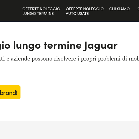
OFFERTE NOLEGGIO
OFFERTE NOLEGGIO
CHI SIAMO
LUNGO TERMINE
AUTO USATE
Privati
La nostra sto
Aziende e P.IVA
Lavora con n
gio lungo termine Jaguar
ti e aziende possono risolvere i propri problemi di mobi
 brand!