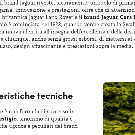
 il brand Jaguar riveste, sicuramente, un ruolo di prim
anza, innovazione e prestazioni, oltre che di attenzione
e britannica Jaguar Land Rover e il
brand Jaguar Cars 
rchio è cominciata nel 1922, quando venne creata la Sw
a nuova identità all’insegna dell’eccellenza e della dis
 chiunque, anche senza grossi esborsi, di mettersi al v
lusso, design affascinante e prestazioni sopra la media.
minare vetture che hanno fatto la storia dell’automobile
 universalmente riconosciuto come un simbolo che rim
 stati ceduti al gruppo indiano Tata Motors, che ha c
nto in pi, Jaguar ha realizzato modelli importanti, tra
ivati
e
aziende
, è possibile mettersi alla guida di vettur
teristiche tecniche
hiedere un Jaguar suv noleggio lungo termine è molto s
 che vogliono avere a disposizione un’auto premium senz
ne
è una formula di successo in
estigio
, sinonimo di qualità e
he tipiche e peculiari del brand