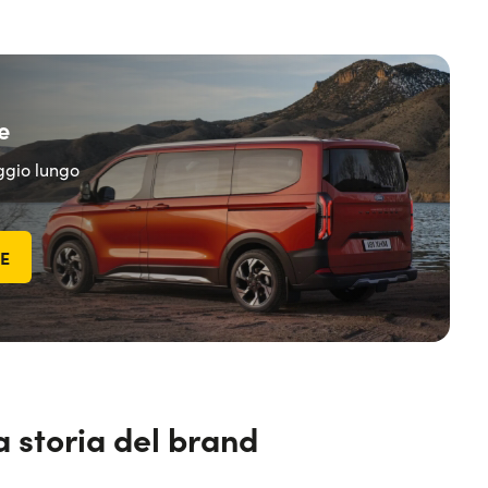
e
eggio lungo
TE
a storia del brand