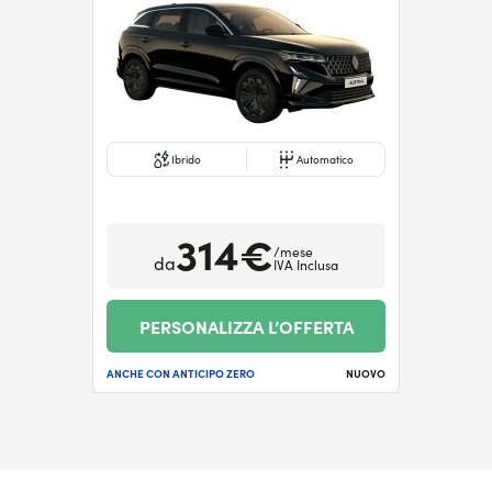
Ibrido
Automatico
314€
/mese
da
IVA Inclusa
PERSONALIZZA L’OFFERTA
ANCHE CON ANTICIPO ZERO
NUOVO