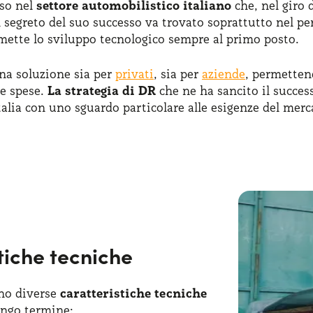
so nel
settore automobilistico italiano
che, nel giro 
l segreto del suo successo va trovato soprattutto nel pe
e mette lo sviluppo tecnologico sempre al primo posto.
na soluzione sia per
privati
, sia per
aziende
, permetten
se spese.
La strategia di DR
che ne ha sancito il succes
Italia con uno sguardo particolare alle esigenze del mer
ettersi alla guida di auto realizzate con la massima at
spese di manutenzione
e burocratiche.
ampliato nel corso degli anni la sua gamma, introduce
tenibile
. DR Automobiles dedica la massima attenzione
 ridotti e ottimo comfort di guida. Scegliere DR nole
enti nel rispetto dell’ambiente.
stiche tecniche
ano diverse
caratteristiche tecniche
ungo termine: