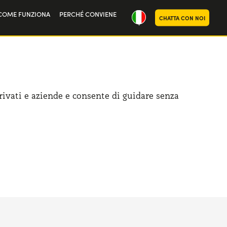
COME FUNZIONA
PERCHÉ CONVIENE
CHATTA CON NOI
ria
oi
privati e aziende e consente di guidare senza