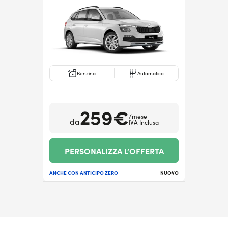
Benzina
Automatico
259€
/mese
da
IVA Inclusa
PERSONALIZZA L’OFFERTA
ANCHE CON ANTICIPO ZERO
NUOVO