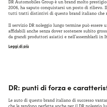
DR Automobiles Group è un brand molto prestigio
2006, ha saputo conquistarsi un posto di rilievo. I
tutti tratti distintivi di questo brand italiano ch
Il servizio DR noleggio lungo termine può essere u
affidabili anche senza dover sostenere subito gros
da grandi produttori asiatici e nell’assemblarli in 
Optare per il DR noleggio lungo termine significa m
della svalutazione del mezzo o della gestione delle
Il successo di DR è stato grande anche perché ha 
ideali per chi ha come obiettivo una
mobilità sos
motori in grado di combinare performance, consumi
vetture con motori altamente performanti ed effici
DR: punti di forza e caratteri
Le auto di questo brand italiano di successo vant
che le rendono perfette anche per il DR noleggio l