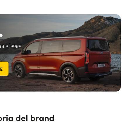
e
eggio lungo
TE
toria del brand