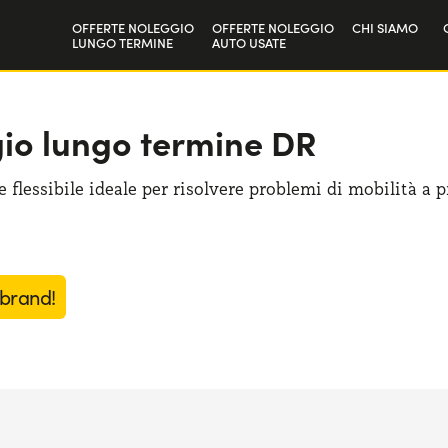
OFFERTE NOLEGGIO
OFFERTE NOLEGGIO
CHI SIAMO
LUNGO TERMINE
AUTO USATE
Privati
La nostra sto
Aziende e P.IVA
Lavora con n
gio lungo termine DR
 flessibile ideale per risolvere problemi di mobilità a 
 brand!