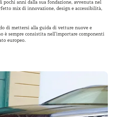
di pochi anni dalla sua fondazione, avvenuta nel
rfetto mix di innovazione, design e accessibilità,
do di mettersi alla guida di vetture nuove e
so è sempre consistita nell’importare componenti
cato europeo.
tenzione ai dettagli, senza doversi preoccupare
ndo SUV compatti e anche motorizzazioni ecologiche
 alla qualità e propone vetture con una gamma di
ggio lungo termine, insomma, significa guidare