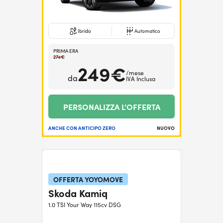
Ibrido
Automatico
PRIMA ERA
274€
249€
/mese
da
IVA Inclusa
PERSONALIZZA L’OFFERTA
ANCHE CON ANTICIPO ZERO
NUOVO
OFFERTA YOYOMOVE
Skoda Kamiq
1.0 TSI Your Way 115cv DSG