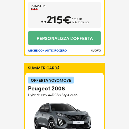
PRIMA ERA
239€
215€
/mese
da
IVA Inclusa
PERSONALIZZA L’OFFERTA
ANCHE CON ANTICIPO ZERO
NUOVO
SUMMER CARD
OFFERTA YOYOMOVE
Peugeot 2008
Hybrid 110cv e-DCS6 Style auto