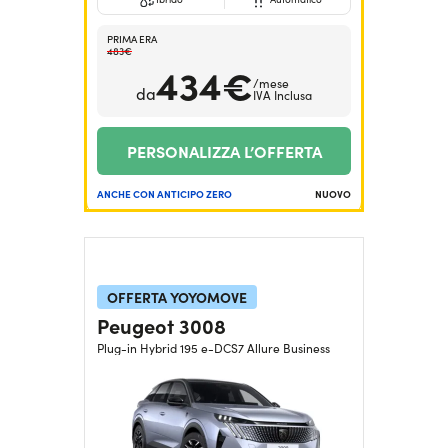
PRIMA ERA
483€
434€
/mese
da
IVA Inclusa
PERSONALIZZA L’OFFERTA
ANCHE CON ANTICIPO ZERO
NUOVO
OFFERTA YOYOMOVE
Peugeot 3008
Plug-in Hybrid 195 e-DCS7 Allure Business