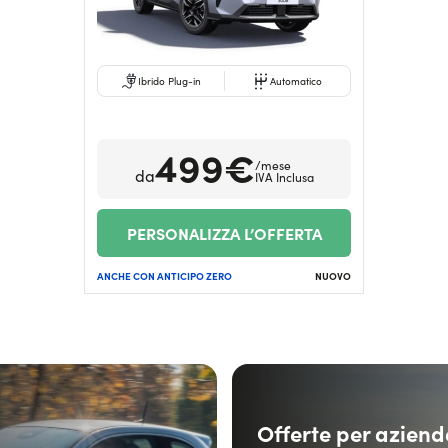
Ibrido Plug-in
Automatico
499€
/mese
da
IVA Inclusa
PERSONALIZZA L’OFFERTA
ANCHE CON ANTICIPO ZERO
NUOVO
Offerte per aziend