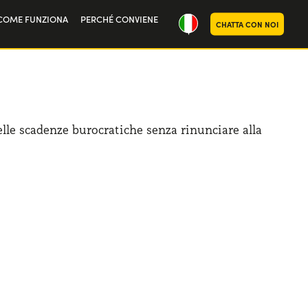
COME FUNZIONA
PERCHÉ CONVIENE
CHATTA CON NOI
ria
oi
elle scadenze burocratiche senza rinunciare alla