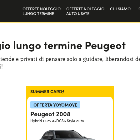
OFFERTE NOLEGGIO
OFFERTE NOLEGGIO
CHI SIAMO
LUNGO TERMINE
AUTO USATE
Privati
La nostra sto
Aziende e P.IVA
Lavora con n
ggio lungo termine Peugeot
ende e privati di pensare solo a guidare, liberandosi d
i!
SUMMER CARD
OFFERTA YOYOMOVE
Peugeot 2008
Hybrid 110cv e-DCS6 Style auto