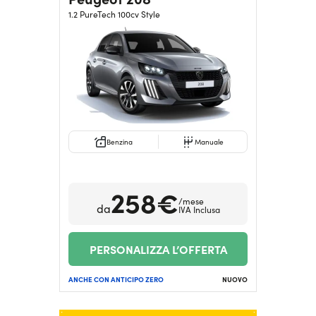
1.2 PureTech 100cv Style
Benzina
Manuale
258€
/mese
da
IVA Inclusa
PERSONALIZZA L’OFFERTA
ANCHE CON ANTICIPO ZERO
NUOVO