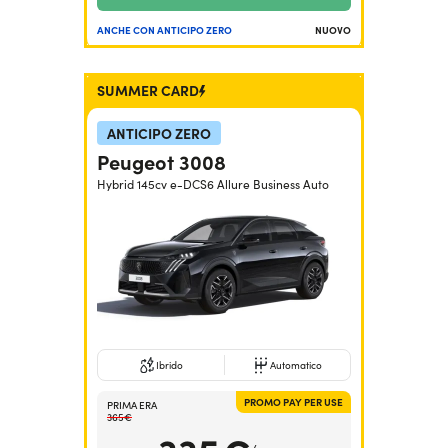
ANCHE CON ANTICIPO ZERO
NUOVO
SUMMER CARD
ANTICIPO ZERO
Peugeot 3008
Hybrid 145cv e-DCS6 Allure Business Auto
Ibrido
Automatico
PROMO PAY PER USE
PRIMA ERA
365€