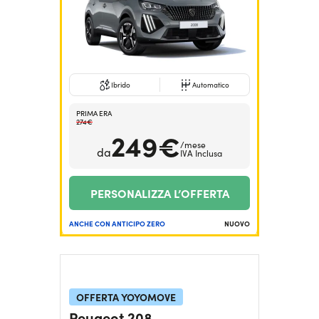
Ibrido
Automatico
PRIMA ERA
274€
249€
/mese
da
IVA Inclusa
PERSONALIZZA L’OFFERTA
ANCHE CON ANTICIPO ZERO
NUOVO
OFFERTA YOYOMOVE
Peugeot 208