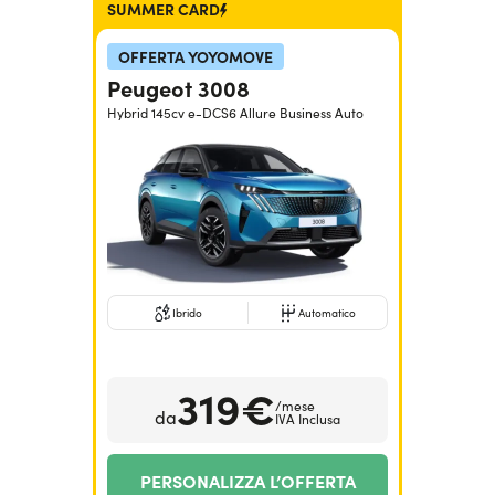
SUMMER CARD
OFFERTA YOYOMOVE
Peugeot 3008
Hybrid 145cv e-DCS6 Allure Business Auto
Ibrido
Automatico
319€
/mese
da
IVA Inclusa
PERSONALIZZA L’OFFERTA