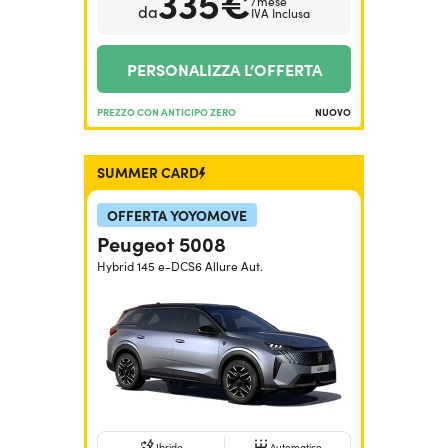
335€
/mese
da
IVA Inclusa
PERSONALIZZA L’OFFERTA
PREZZO CON ANTICIPO ZERO
NUOVO
SUMMER CARD
OFFERTA YOYOMOVE
Peugeot 5008
Hybrid 145 e-DCS6 Allure Aut.
Ibrido
Automatico