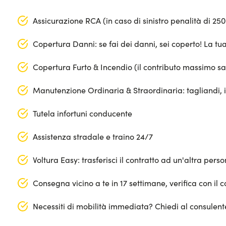
Assicurazione RCA (in caso di sinistro penalità di 25
Copertura Danni: se fai dei danni, sei coperto! La t
Copertura Furto & Incendio (il contributo massimo sa
Manutenzione Ordinaria & Straordinaria: tagliandi, 
Tutela infortuni conducente
Assistenza stradale e traino 24/7
Voltura Easy: trasferisci il contratto ad un'altra per
Consegna vicino a te in 17 settimane, verifica con il c
Necessiti di mobilità immediata? Chiedi al consulen
Segmento: SUV Medio-Grande
Apple Car Play & Android Auto
Lunghezza: 454 cm