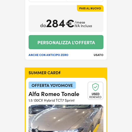
PARI AL NUOVO
284€
/mese
da
IVA Inclusa
PERSONALIZZA L’OFFERTA
ANCHE CON ANTICIPO ZERO
USATO
SUMMER CARD
OFFERTA YOYOMOVE
Alfa Romeo Tonale
USED
RENEWED
1.5 130CV Hybrid TCT7 Sprint