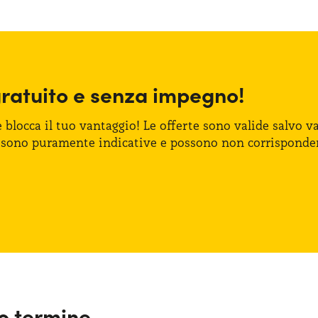
gratuito
e senza
impegno!
e blocca
il tuo vantaggio!
Le offerte
sono valide salvo var
 sono puramente indicative
e possono
non corrisponde
go termine