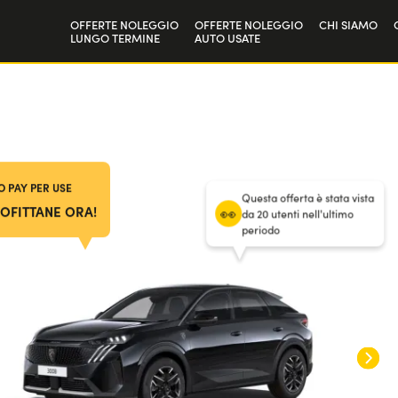
OFFERTE NOLEGGIO
OFFERTE NOLEGGIO
CHI SIAMO
LUNGO TERMINE
AUTO USATE
Privati
La nostra st
36
mesi
/
1.000 km omaggio + 17 cent al km
Aziende e P.IVA
Lavora con 
/ Anticipo
0
€
 PAY PER USE
Questa offerta è stata vista
OFITTANE ORA!
da 20 utenti nell'ultimo
periodo