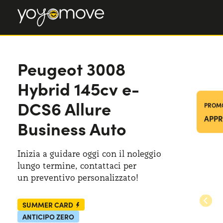
Peugeot 3008
Peugeot 3008
Hybrid 145cv e-DCS6 Allure Business Auto
Hybrid 145cv e-
DCS6 Allure
PROMO
APPR
Business Auto
Inizia a guidare oggi con il noleggio
lungo termine, contattaci per
un preventivo
personalizzato!
SUMMER CARD
ANTICIPO ZERO