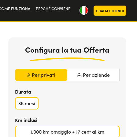
COME FUNZIONA
PERCHÉ CONVIENE
CHATTA CON NOI
oria
335
€
da
MAGGIORI INFO
noi
al mese iva
Inclusa
Configura la tua Offerta
Per privati
Per aziende
Durata
36
mesi
Km inclusi
1.000 km omaggio + 17 cent al km