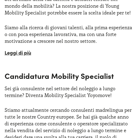
mondo della mobilità? La nostra posizione di Young
Mobility Specialist potrebbe essere la scelta ideale per te!
Siamo alla ricerca di giovani talenti, alla prima esperienza
o con poca esperienza lavorativa, ma con una forte
motivazione a crescere nel nostro settore.
Cosa cerchiamo:
Forte interesse per il mondo dell’automotive e una
spiccata capacità analitica
Candidatura Mobility Specialist
Ottima padronanza di strumenti digital
Sei già consulente nel settore del noleggio a lungo
termine? Diventa Mobility Specialist Yoyomove!
Attitudine al problem solving e capacità di lavorare
in team
Stiamo attualmente cercando consulenti madrelingua per
tutte le nostre Country europee. Se hai già qualche anno
Buona capacità comunicativa
di esperienza come consulente o operatore specializzato
nella vendita del servizio di noleggio a lungo termine e
Attenzione alla soddisfazione del cliente
desideri dare una svolta alla tua carriera, il ruolo di