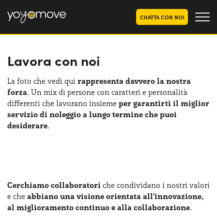
CHATTA CON NOI
Lavora con noi
OFFERTE NOLEGGIO
LUNGO TERMINE
Privati
OFFERTE NOLEGGIO
La foto che vedi qui
rappresenta davvero la nostra
AUTO USATE
forza
. Un mix di persone con caratteri e personalità
Aziende e P.IVA
differenti che lavorano insieme
per garantirti il miglior
CHI SIAMO
servizio di noleggio a lungo termine che puoi
desiderare
.
La nostra storia
COME FUNZIONA
Lavora con noi
PERCHÉ CONVIENE
Cerchiamo collaboratori
che condividano i nostri valori
SCEGLI UN PAESE
e che
abbiano una visione orientata all'innovazione,
al miglioramento continuo e alla collaborazione
.