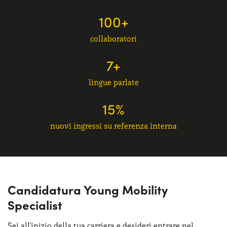
100+
collaboratori
7+
lingue parlate
15%
nuovi ingressi su referenza interna
Candidatura Young Mobility
Specialist
Sei all'inizio della tua carriera e desideri entrare nel