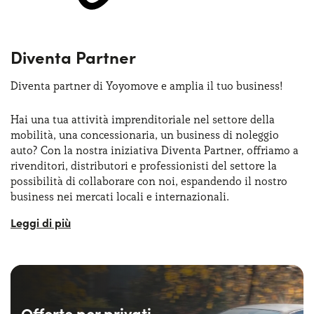
Cosa offriamo:
Opportunità di crescita in un contesto aziendale in
forte espansione
Diventa Partner
Ambiente di lavoro giovane e flessibile
Diventa partner di Yoyomove e amplia il tuo business!
Formazione e aggiornamento continuo
Hai una tua attività imprenditoriale nel settore della
mobilità, una concessionaria, un business di noleggio
Collaborazione continuativa con partita IVA con
auto? Con la nostra iniziativa Diventa Partner, offriamo a
piano provvigionale competitivo
rivenditori, distributori e professionisti del settore la
possibilità di collaborare con noi, espandendo il nostro
business nei mercati locali e internazionali.
Abbraccia la nostra mission e raggiungi con noi gli
obiettivi di crescita.
Cosa cerchiamo:
Scopri le posizioni aperte sulla nostra
pagina LinkedIn
, o
Aziende o professionisti con una solida esperienza
invia la tua candidatura spontanea a
hr@yoyomove.com
!
nei settori affini al nostro business.
Una rete di contatti consolidata e una forte
Offerte per privati
conoscenza del mercato locale in cui operi.