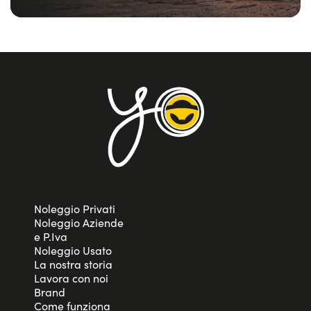
Formazione continua, strumenti di marketing e
supporto commerciale per facilitare il tuo successo.
Modelli di collaborazione flessibili e vantaggiosi
Possibilità di espandere la tua offerta e di crescere
insieme a noi, consolidando la tua posizione nel
mercato.
Se ti interessa far crescere il tuo business e far parte di
una rete di successo, unisciti a noi come Partner - scrivici
a
info@yoyomove.com
!
Noleggio Privati
Noleggio Aziende
e P.Iva
Noleggio Usato
La nostra storia
Lavora con noi
Brand
Come funziona