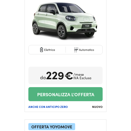
Elettrica
Automatico
229€
/mese
da
IVA Esclusa
PERSONALIZZA L’OFFERTA
ANCHE CON ANTICIPO ZERO
NUOVO
OFFERTA YOYOMOVE