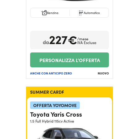
Benzina
Automatico
227€
/mese
da
IVA Esclusa
PERSONALIZZA L’OFFERTA
ANCHE CON ANTICIPO ZERO
NUOVO
SUMMER CARD
OFFERTA YOYOMOVE
Toyota Yaris Cross
1.5 Full Hybrid 115cv Active