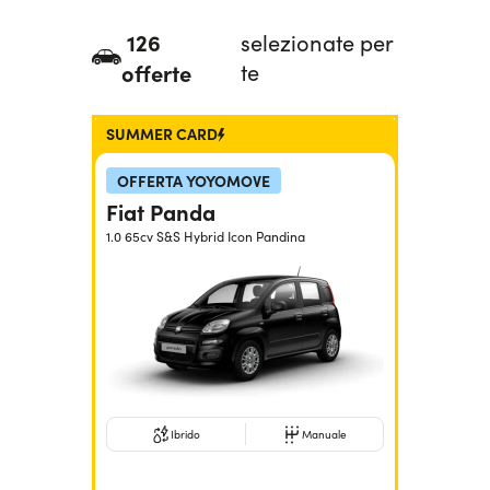
Serve assistenza?
800595799
126
selezionate per
offerte
te
SUMMER CARD
OFFERTA YOYOMOVE
Fiat Panda
1.0 65cv S&S Hybrid Icon Pandina
Ibrido
Manuale