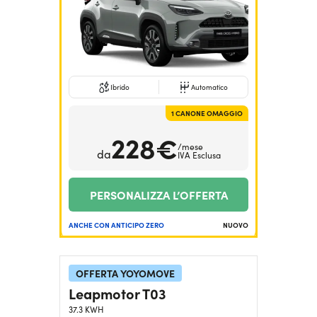
Ibrido
Automatico
1 CANONE OMAGGIO
228€
/mese
da
IVA Esclusa
PERSONALIZZA L’OFFERTA
ANCHE CON ANTICIPO ZERO
NUOVO
OFFERTA YOYOMOVE
Leapmotor T03
37.3 KWH