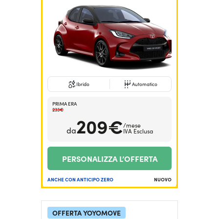
Ibrido
Automatico
PRIMA ERA
233€
209€
/mese
da
IVA Esclusa
PERSONALIZZA L’OFFERTA
ANCHE CON ANTICIPO ZERO
NUOVO
OFFERTA YOYOMOVE