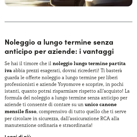
Le
offerte NLT furgoni e camion
ti consentono di
risparmiare e, nello stesso tempo, di evitare tutte le
incombenze in qualche modo legate alla gestione
burocratica dei mezzi. Che si tratti di furgoni, van,
autocarri e camion, le offerte di noleggio lungo termine
furgoni e camion sono espressamente pensate per venire
Noleggio a lungo termine senza
incontro a ogni esigenza di mobilità da parte delle
anticipo per aziende: i vantaggi
aziende.
Se hai il timore che il
noleggio lungo termine partita
Inoltre, se scegli il noleggio a lungo termine furgoni senza
anticipo, avrai tutte le garanzie del caso e potrai
iva
abbia prezzi esagerati, dovrai ricrederti! Ti basterà
concentrarti unicamente sulla guida, avendo il mezzo
guarda le offerte noleggio a lungo termine per liberi
subito a disposizione per lavorare. Con le offerte noleggio
professionisti e aziende Yoyomove e scoprire, in pochi
lungo termine aziende e partita Iva non avrai alcun
istanti, quanto potrai risparmiare rispetto all’acquisto! La
vincolo all’acquisto e potrai programmare le tue attività
formula del noleggio a lungo termine senza anticipo per
aziendali e commerciali con la massima serenità!
aziende ti consente di contare su un
unico canone
mensile fisso
, comprensivo di tutto quello che ti serve
per circolare in sicurezza, dall’assicurazione RCA alla
Non ti resta che confrontare le nostre offerte di noleggio
manutenzione ordinaria e straordinaria!
auto lungo termine aziende e scegliere il furgone, camion
o van perfetto per te! E se non riesci a trovare le offerte