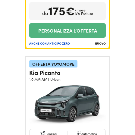
175€
/mese
da
IVA Esclusa
PERSONALIZZA L’OFFERTA
ANCHE CON ANTICIPO ZERO
NUOVO
OFFERTA YOYOMOVE
Kia Picanto
1.0 MPi AMT Urban
Benzina
Automatico