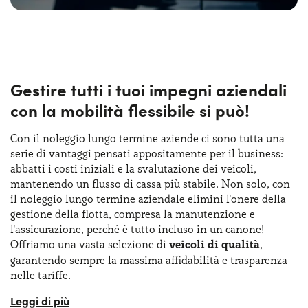
presenta vantaggi fiscali significativi, tra cui la detrazione
delle rate e la possibilità di pianificare i costi senza
immobilizzare liquidità.
Scegli Yoyomove per un noleggio a lungo termine
Gestire tutti i tuoi impegni aziendali
conveniente, flessibile e adatto alle esigenze della tua
con la mobilità flessibile si può!
azienda o della tua attività professionale. Contattaci oggi
per scoprire le nostre offerte su misura per te!
Con il noleggio lungo termine aziende ci sono tutta una
serie di vantaggi pensati appositamente per il business:
abbatti i costi iniziali e la svalutazione dei veicoli,
mantenendo un flusso di cassa più stabile. Non solo, con
il noleggio lungo termine aziendale elimini l'onere della
gestione della flotta, compresa la manutenzione e
l'assicurazione, perché è tutto incluso in un canone!
Offriamo una vasta selezione di
veicoli di qualità
,
garantendo sempre la massima affidabilità e trasparenza
nelle tariffe.
Sul nostro sito troverai tantissime
offerte di noleggio