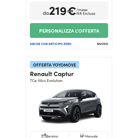
219€
/mese
da
IVA Esclusa
PERSONALIZZA L’OFFERTA
ANCHE CON ANTICIPO ZERO
NUOVO
OFFERTA YOYOMOVE
Renault Captur
TCe 115cv Evolution
Benzina
Manuale