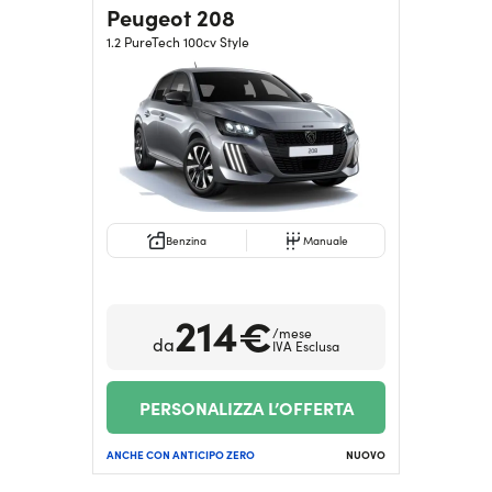
Peugeot 208
1.2 PureTech 100cv Style
Benzina
Manuale
214€
/mese
da
IVA Esclusa
PERSONALIZZA L’OFFERTA
ANCHE CON ANTICIPO ZERO
NUOVO