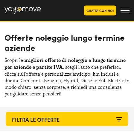
CHATTA CON NOI
Offerte noleggio lungo termine
OFFERTE NOLEGGIO
LUNGO TERMINE
aziende
Privati
OFFERTE NOLEGGIO
AUTO USATE
Aziende e P.IVA
Scopri le
migliori offerte di noleggio a lungo termine
per aziende e partite IVA
, scegli l'auto che preferisci,
CHI SIAMO
clicca sull'offerta e personalizza anticipo, km inclusi e
La nostra storia
durata. Confronta Benzina, Hybrid, Diesel e Full Electric in
COME FUNZIONA
modo chiaro, senza sorprese, e richiedi una consulenza
Lavora con noi
per guidare senza pensieri!
PERCHÉ CONVIENE
SCEGLI UN PAESE