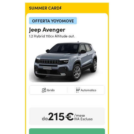
SUMMER CARD
OFFERTA YOYOMOVE
Jeep Avenger
1.2 Hybrid 110cv Altitude aut.
Ibrido
Automatico
215€
/mese
da
IVA Esclusa