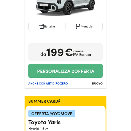
Benzina
Manuale
199€
/mese
da
IVA Esclusa
PERSONALIZZA L’OFFERTA
ANCHE CON ANTICIPO ZERO
NUOVO
SUMMER CARD
OFFERTA YOYOMOVE
Toyota Yaris
Hybrid 115cv