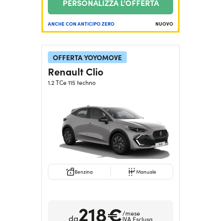
PERSONALIZZA L’OFFERTA
ANCHE CON ANTICIPO ZERO
NUOVO
OFFERTA YOYOMOVE
Renault Clio
1.2 TCe 115 techno
Benzina
Manuale
218€
/mese
da
IVA Esclusa