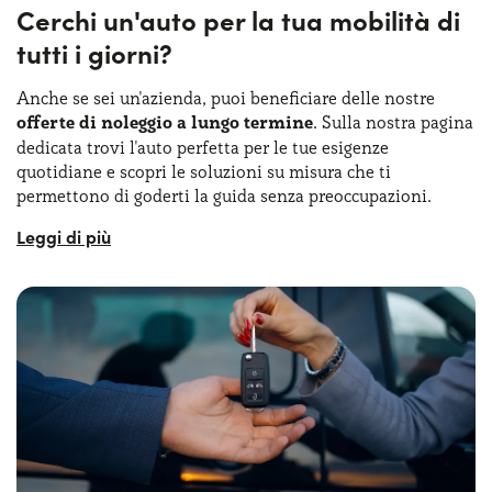
Cerchi un'auto per la tua mobilità di
tutti i giorni?
Anche se sei un'azienda, puoi beneficiare delle nostre
offerte di noleggio a lungo termine
. Sulla nostra pagina
dedicata trovi l'auto perfetta per le tue esigenze
quotidiane e scopri le soluzioni su misura che ti
permettono di goderti la guida senza preoccupazioni.
Su Yoyomove, ogni mese carichiamo le migliori offerte
non solo per il noleggio lungo termine aziendale, ma
anche per la vita di tutti i giorni. I servizi inclusi sono gli
stessi: gestione burocrazia, assicurazioni, assistenza
24h/24, e sono tutti coperti dal canone mensile uguale
dall'inizio alla fine del contratto.
Yoyomove offre una vasta gamma di modelli, dai furgoni
compatti agli eleganti SUV, con offerte sempre aggiornate
e
opzioni personalizzabili
. Inoltre, dovresti anche
considerare che il noleggio a lungo termine partite IVA