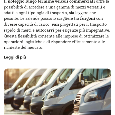
Il
noleggio lungo termine veicoli commerciali
offre la
possibilità di accedere a una gamma di mezzi versatili e
adatti a ogni tipologia di trasporto, sia leggero che
pesante. Le aziende possono scegliere tra
furgoni
con
diverse capacità di carico,
van
progettati per il trasporto
rapido di merci e
autocarri
per esigenze più impegnative.
Questa flessibilità consente alle imprese di ottimizzare le
operazioni logistiche e di rispondere efficacemente alle
richieste del mercato.
Con le
offerte NLT partita iva Yoyomove
puoi disporre
di un parco mezzi sempre efficienti e sempre in ottimo
stato. Con il noleggio a lungo termine con partita iva
senza anticipo, ad esempio, puoi soddisfare ogni esigenza
di business senza dover subito pagare cifre importanti.
Puoi ricorrere al noleggio a lungo termine camion e
furgoni anche per svincolarti dagli oneri legati alla
proprietà e scegliere un canone mensile fisso per la tua
azienda!