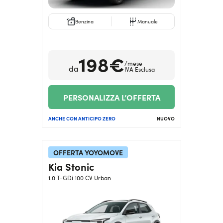
Benzina
Manuale
198€
/mese
da
IVA Esclusa
PERSONALIZZA L’OFFERTA
ANCHE CON ANTICIPO ZERO
NUOVO
OFFERTA YOYOMOVE
Kia Stonic
1.0 T-GDi 100 CV Urban