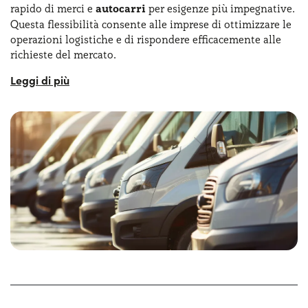
rapido di merci e
autocarri
per esigenze più impegnative.
Questa flessibilità consente alle imprese di ottimizzare le
operazioni logistiche e di rispondere efficacemente alle
richieste del mercato.
Con le
offerte NLT partita iva Yoyomove
puoi disporre
di un parco mezzi sempre efficienti e sempre in ottimo
stato. Con il noleggio a lungo termine con partita iva
senza anticipo, ad esempio, puoi soddisfare ogni esigenza
di business senza dover subito pagare cifre importanti.
Puoi ricorrere al noleggio a lungo termine camion e
furgoni anche per svincolarti dagli oneri legati alla
proprietà e scegliere un canone mensile fisso per la tua
azienda!
Le
offerte NLT furgoni e camion
ti consentono di
risparmiare e, nello stesso tempo, di evitare tutte le
incombenze in qualche modo legate alla gestione
burocratica dei mezzi. Che si tratti di furgoni, van,
autocarri e camion, le offerte di noleggio lungo termine