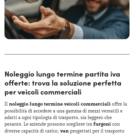
Risparmia tempo e denaro con le nostre
tariffe
competitive
e inizia a godere dei vantaggi aggiuntivi
offerti da Yoyomove.
Con una vasta gamma di veicoli tra cui scegliere,
Yoyomove offre massima flessibilità e convenienza. I
nostri piani di noleggio flessibili ti consentono di adattare
facilmente la tua flotta alle mutevoli esigenze del
business. Scegli Yoyomove per una soluzione di mobilità
aziendale su misura, senza compromessi.
Noleggio lungo termine partita iva
offerte: trova la soluzione perfetta
per veicoli commerciali
Il
noleggio lungo termine veicoli commerciali
offre la
possibilità di accedere a una gamma di mezzi versatili e
adatti a ogni tipologia di trasporto, sia leggero che
pesante. Le aziende possono scegliere tra
furgoni
con
diverse capacità di carico,
van
progettati per il trasporto