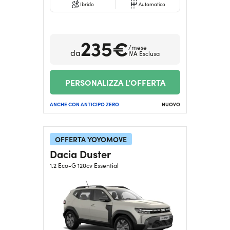
Ibrido
Automatico
235€
/mese
da
IVA Esclusa
PERSONALIZZA L’OFFERTA
ANCHE CON ANTICIPO ZERO
NUOVO
OFFERTA YOYOMOVE
Dacia Duster
1.2 Eco-G 120cv Essential