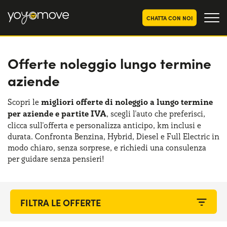
CHATTA CON NOI
Offerte noleggio lungo termine
OFFERTE NOLEGGIO
LUNGO TERMINE
aziende
Privati
OFFERTE NOLEGGIO
AUTO USATE
Aziende e P.IVA
Scopri le
migliori offerte di noleggio a lungo termine
per aziende e partite IVA
, scegli l'auto che preferisci,
CHI SIAMO
clicca sull'offerta e personalizza anticipo, km inclusi e
La nostra storia
durata. Confronta Benzina, Hybrid, Diesel e Full Electric in
COME FUNZIONA
modo chiaro, senza sorprese, e richiedi una consulenza
Lavora con noi
per guidare senza pensieri!
PERCHÉ CONVIENE
SCEGLI UN PAESE