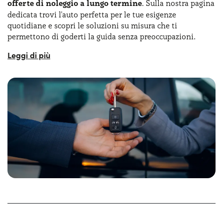
offerte di noleggio a lungo termine
. Sulla nostra pagina
dedicata trovi l'auto perfetta per le tue esigenze
quotidiane e scopri le soluzioni su misura che ti
permettono di goderti la guida senza preoccupazioni.
Su Yoyomove, ogni mese carichiamo le migliori offerte
non solo per il noleggio lungo termine aziendale, ma
anche per la vita di tutti i giorni. I servizi inclusi sono gli
stessi: gestione burocrazia, assicurazioni, assistenza
24h/24, e sono tutti coperti dal canone mensile uguale
dall'inizio alla fine del contratto.
Yoyomove offre una vasta gamma di modelli, dai furgoni
compatti agli eleganti SUV, con offerte sempre aggiornate
e
opzioni personalizzabili
. Inoltre, dovresti anche
considerare che il noleggio a lungo termine partite IVA
presenta vantaggi fiscali significativi, tra cui la detrazione
delle rate e la possibilità di pianificare i costi senza
immobilizzare liquidità.