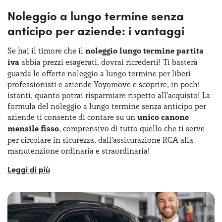
furgoni e camion sono espressamente pensate per venire
Noleggio a lungo termine senza
incontro a ogni esigenza di mobilità da parte delle
anticipo per aziende: i vantaggi
aziende.
Se hai il timore che il
noleggio lungo termine partita
Inoltre, se scegli il noleggio a lungo termine furgoni senza
anticipo, avrai tutte le garanzie del caso e potrai
iva
abbia prezzi esagerati, dovrai ricrederti! Ti basterà
concentrarti unicamente sulla guida, avendo il mezzo
guarda le offerte noleggio a lungo termine per liberi
subito a disposizione per lavorare. Con le offerte noleggio
professionisti e aziende Yoyomove e scoprire, in pochi
lungo termine aziende e partita Iva non avrai alcun
istanti, quanto potrai risparmiare rispetto all’acquisto! La
vincolo all’acquisto e potrai programmare le tue attività
formula del noleggio a lungo termine senza anticipo per
aziendali e commerciali con la massima serenità!
aziende ti consente di contare su un
unico canone
mensile fisso
, comprensivo di tutto quello che ti serve
per circolare in sicurezza, dall’assicurazione RCA alla
Non ti resta che confrontare le nostre offerte di noleggio
manutenzione ordinaria e straordinaria!
auto lungo termine aziende e scegliere il furgone, camion
o van perfetto per te! E se non riesci a trovare le offerte
Le offerte NLT furgoni, ad esempio, ti permettono di
NLT aziende perfette, i nostri consulenti possono aiutarti
scegliere tra modelli nuovi, ecologici ed efficienti, allestiti
con consulenze personalizzate per ottenere i migliori
per ogni utilizzo e con tutti i documenti in regola. Anche
prezzi noleggio auto a lungo termine per aziende!
per quanto riguarda il noleggio lungo termine aziende,
troverai i mezzi disponibili con un unico canone fisso,