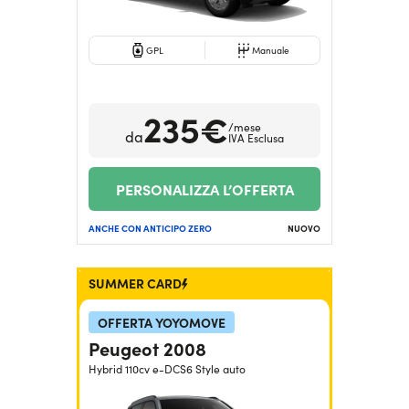
GPL
Manuale
235€
/mese
da
IVA Esclusa
PERSONALIZZA L’OFFERTA
ANCHE CON ANTICIPO ZERO
NUOVO
SUMMER CARD
OFFERTA YOYOMOVE
Peugeot 2008
Hybrid 110cv e-DCS6 Style auto