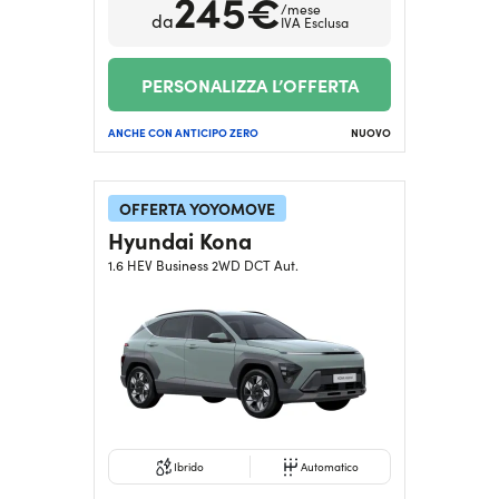
245€
/mese
da
IVA Esclusa
PERSONALIZZA L’OFFERTA
ANCHE CON ANTICIPO ZERO
NUOVO
OFFERTA YOYOMOVE
Hyundai Kona
1.6 HEV Business 2WD DCT Aut.
Ibrido
Automatico