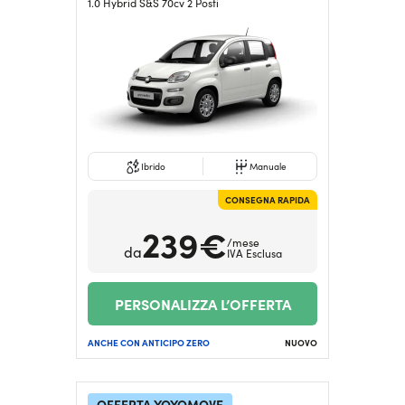
1.0 Hybrid S&S 70cv 2 Posti
Ibrido
Manuale
CONSEGNA RAPIDA
239€
/mese
da
IVA Esclusa
PERSONALIZZA L’OFFERTA
ANCHE CON ANTICIPO ZERO
NUOVO
OFFERTA YOYOMOVE