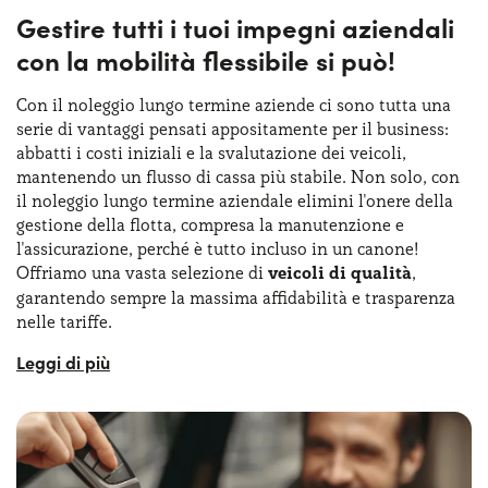
Scegli Yoyomove per un noleggio a lungo termine
Gestire tutti i tuoi impegni aziendali
conveniente, flessibile e adatto alle esigenze della tua
con la mobilità flessibile si può!
azienda o della tua attività professionale. Contattaci oggi
per scoprire le nostre offerte su misura per te!
Con il noleggio lungo termine aziende ci sono tutta una
serie di vantaggi pensati appositamente per il business:
abbatti i costi iniziali e la svalutazione dei veicoli,
mantenendo un flusso di cassa più stabile. Non solo, con
il noleggio lungo termine aziendale elimini l'onere della
gestione della flotta, compresa la manutenzione e
l'assicurazione, perché è tutto incluso in un canone!
Offriamo una vasta selezione di
veicoli di qualità
,
garantendo sempre la massima affidabilità e trasparenza
nelle tariffe.
Sul nostro sito troverai tantissime
offerte di noleggio
lungo termine partite iva e aziende
, questo per
consentirti ampie possibilità di scelta. Troverai modelli in
offerta, pacchetti di servizi personalizzati e assistenza
dedicata.