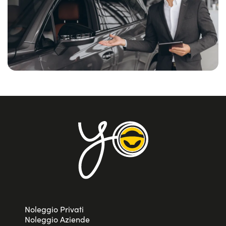
tutti i servizi inclusi, zero anticipo e tempistiche di
approvazione contratto veloci!
Con le offerte di noleggio lungo termine aziende ti puoi
svincolare dall’acquisto e dagli oneri di proprietà, il tutto
senza rinunciare a
professionalità e trasparenza
!
Considera, infine, che potrai personalizzare ogni offerta
noleggio lungo termine aziende e partita Iva per furgone o
altra tipologia, il tutto senza costi extra.
Noleggio Privati
Noleggio Aziende