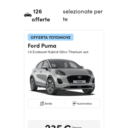
Serve assistenza?
800595799
126
selezionate per
offerte
te
OFFERTA YOYOMOVE
Ford Puma
1.0 Ecoboost Hybrid 125cv Titanium aut.
Ibrido
Automatico
235€
/mese