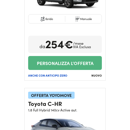
Ibrido
Manuale
254€
/mese
da
IVA Esclusa
PERSONALIZZA L’OFFERTA
ANCHE CON ANTICIPO ZERO
NUOVO
OFFERTA YOYOMOVE
Toyota C-HR
1.8 Full Hybrid 140cv Active aut.