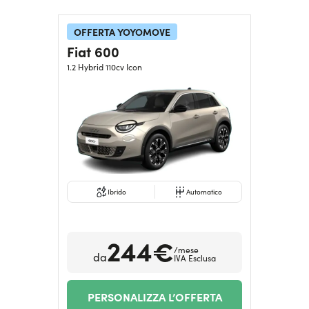
OFFERTA YOYOMOVE
Fiat 600
1.2 Hybrid 110cv Icon
Ibrido
Automatico
244€
/mese
da
IVA Esclusa
PERSONALIZZA L’OFFERTA