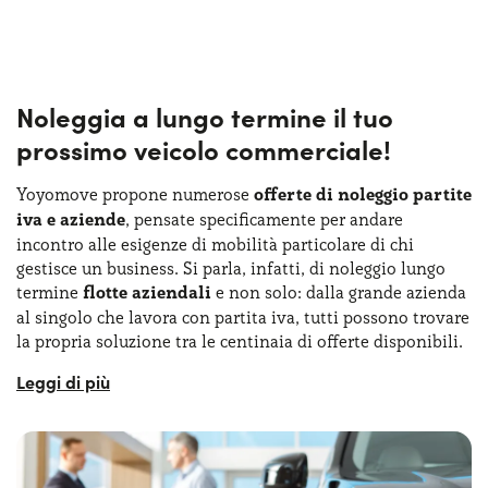
Noleggia a lungo termine il tuo
prossimo veicolo commerciale!
Yoyomove propone numerose
offerte di noleggio partite
iva e aziende
, pensate specificamente per andare
incontro alle esigenze di mobilità particolare di chi
gestisce un business. Si parla, infatti, di noleggio lungo
termine
flotte aziendali
e non solo: dalla grande azienda
al singolo che lavora con partita iva, tutti possono trovare
la propria soluzione tra le centinaia di offerte disponibili.
I motivi per cui sempre più aziende e partite iva cercano
questa soluzione è proprio per
la comodità e la
flessibilità
che questo tipo di servizio offre: i requisiti del
noleggio lungo termine partita iva sono ovviamente
specifici sull'offerta, ma i servizi inclusi e la trasparenza