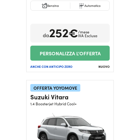
Benzina
Automatico
252€
/mese
da
IVA Esclusa
PERSONALIZZA L’OFFERTA
ANCHE CON ANTICIPO ZERO
NUOVO
OFFERTA YOYOMOVE
Suzuki Vitara
1.4 Boosterjet Hybrid Cool+