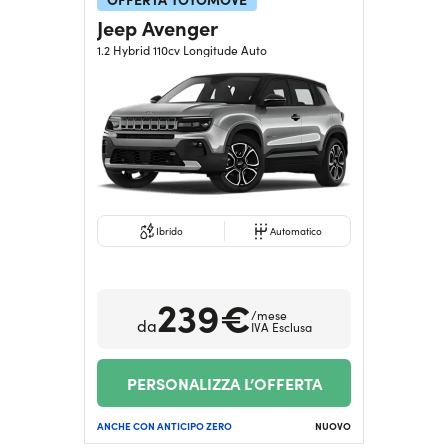
Jeep Avenger
1.2 Hybrid 110cv Longitude Auto
Ibrido
Automatico
239€
/mese
da
IVA Esclusa
PERSONALIZZA L’OFFERTA
ANCHE CON ANTICIPO ZERO
NUOVO