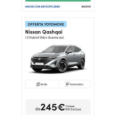
ANCHE CON ANTICIPO ZERO
NUOVO
OFFERTA YOYOMOVE
Nissan Qashqai
1.3 Hybrid 158cv Acenta aut.
Ibrido
Automatico
245€
/mese
da
IVA Esclusa