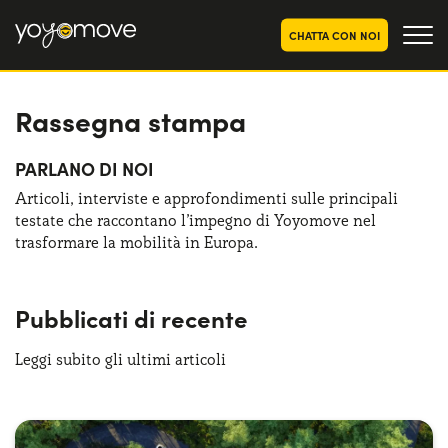
CHATTA CON NOI
Rassegna stampa
OFFERTE NOLEGGIO
LUNGO TERMINE
Privati
OFFERTE NOLEGGIO
PARLANO DI NOI
AUTO USATE
Aziende e P.IVA
Articoli, interviste e approfondimenti sulle principali
testate che raccontano l’impegno di Yoyomove nel
CHI SIAMO
trasformare la mobilità in Europa.
La nostra storia
COME FUNZIONA
Lavora con noi
Pubblicati di recente
PERCHÉ CONVIENE
Leggi subito gli ultimi articoli
SCEGLI UN PAESE