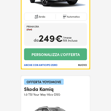
Ibrido
Automatico
PRIMA ERA
274€
249€
/mese
da
IVA Inclusa
PERSONALIZZA L’OFFERTA
ANCHE CON ANTICIPO ZERO
NUOVO
OFFERTA YOYOMOVE
Skoda Kamiq
1.0 TSI Your Way 115cv DSG