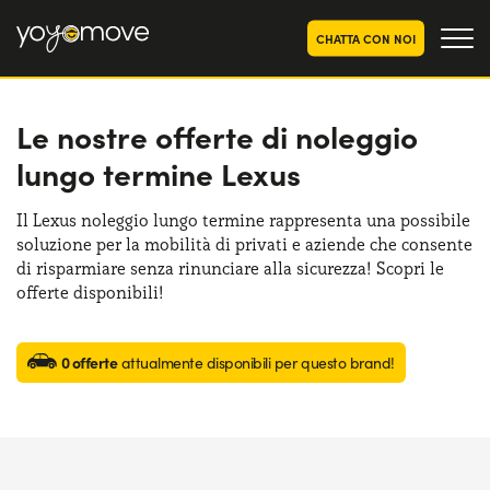
CHATTA CON NOI
Le nostre offerte di noleggio
OFFERTE NOLEGGIO
LUNGO TERMINE
lungo termine Lexus
Privati
OFFERTE NOLEGGIO
AUTO USATE
Aziende e P.IVA
Il Lexus noleggio lungo termine rappresenta una possibile
soluzione per la mobilità di privati e aziende che consente
CHI SIAMO
di risparmiare senza rinunciare alla sicurezza! Scopri le
La nostra storia
offerte disponibili!
COME FUNZIONA
Lavora con noi
PERCHÉ CONVIENE
0 offerte
attualmente disponibili per questo brand!
SCEGLI UN PAESE