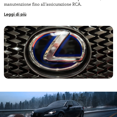
manutenzione fino all’assicurazione RCA.
Un altro dei motivi che convincono un numero crescente
di persone a richiedere il Lexus noleggio lungo termine è
che non bisognerà più preoccuparsi della svalutazione del
mezzo. Inoltre, la gamma vetture disponibile per le Lexus
offerte noleggio lungo termine è varia, consentendo a
chiunque di trovare la soluzione perfetta per le proprie,
specifiche esigenze. Si va dai
SUV di lusso
come il Lexus
RX fino alla berlina ES e agli ibridi come la
UX Hybrid
. Le
offerte di Lexus noleggio lungo termine sono diverse,
consentendo di scegliere le offerte perfette in base al
chilometraggio e alla durata desiderata. Infine, con il
Lexus noleggio lungo termine privati e aziende possono
beneficiare di condizioni fiscali molto favorevoli e di una
flotta sempre aggiornata.