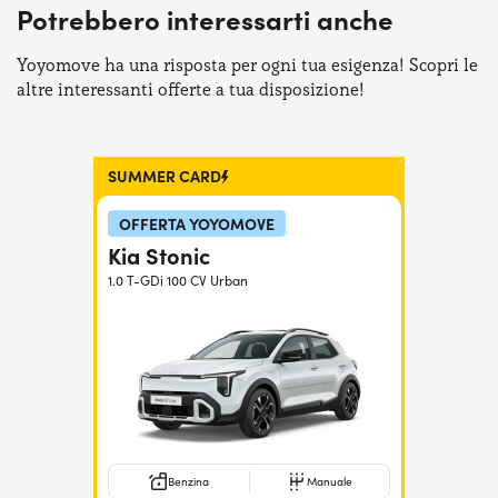
Potrebbero interessarti anche
Serve assistenza?
800595799
Yoyomove ha una risposta per ogni tua esigenza! Scopri le
altre interessanti offerte a tua disposizione!
SUMMER CARD
OFFERTA YOYOMOVE
Kia Stonic
1.0 T-GDi 100 CV Urban
Benzina
Manuale