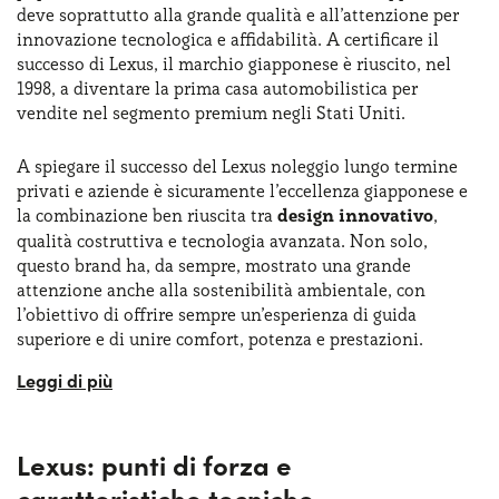
deve soprattutto alla grande qualità e all’attenzione per
innovazione tecnologica e affidabilità. A certificare il
successo di Lexus, il marchio giapponese è riuscito, nel
1998, a diventare la prima casa automobilistica per
vendite nel segmento premium negli Stati Uniti.
A spiegare il successo del Lexus noleggio lungo termine
privati e aziende è sicuramente l’eccellenza giapponese e
la combinazione ben riuscita tra
design innovativo
,
qualità costruttiva e tecnologia avanzata. Non solo,
questo brand ha, da sempre, mostrato una grande
attenzione anche alla sostenibilità ambientale, con
l’obiettivo di offrire sempre un’esperienza di guida
superiore e di unire comfort, potenza e prestazioni.
Lexus si impegna attivamente nelle
motorizzazioni più
innovative
, basti pensare che nel 2019 è stato presentato
il primo modello elettrico al 100%, il crossover UX300e.
Lexus: punti di forza e
L’obiettivo, confermato dal presidente di Toyota, è quello,
per Lexus, di avere l’intera gamma con motorizzazione
caratteristiche tecniche