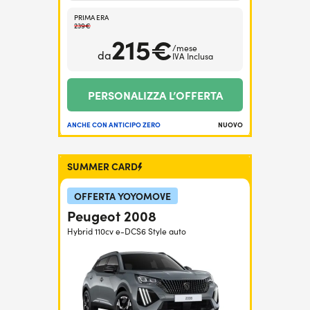
PRIMA ERA
239€
215€
/mese
da
IVA Inclusa
PERSONALIZZA L’OFFERTA
ANCHE CON ANTICIPO ZERO
NUOVO
SUMMER CARD
OFFERTA YOYOMOVE
Peugeot 2008
Hybrid 110cv e-DCS6 Style auto