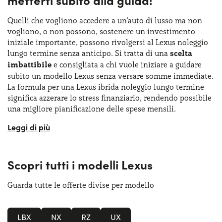
Quelli che vogliono accedere a un’auto di lusso ma non
vogliono, o non possono, sostenere un investimento
iniziale importante, possono rivolgersi al Lexus noleggio
lungo termine senza anticipo. Si tratta di una
scelta
imbattibile
e consigliata a chi vuole iniziare a guidare
subito un modello Lexus senza versare somme immediate.
La formula per una Lexus ibrida noleggio lungo termine
significa azzerare lo stress finanziario, rendendo possibile
una migliore pianificazione delle spese mensili.
Optare per un Lexus suv noleggio lungo termine
semplifica anche la gestione, eliminando burocrazia e
costi inattesi senza rinunciare, in alcun modo, a
Scopri tutti i modelli Lexus
competenza e trasparenza nei costi. Anche con la formula
senza anticipo, si potrà contare sul vantaggio di avere un
referente unico
sin dall’inizio della stipula del contratto.
Guarda tutte le offerte divise per modello
Inoltre, anche con il Lexus noleggio lungo temine senza
anticipo non ci saranno vincoli all’acquisto di alcun tipo
LBX
NX
RZ
UX
né costi nascosti. Al termine del contratto di noleggio si