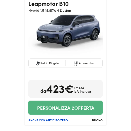
Leapmotor B10
Hybrid 1.5 18.8KWH Design
Ibrido Plug-in
Automatico
423€
/mese
da
IVA Inclusa
PERSONALIZZA L’OFFERTA
ANCHE CON ANTICIPO ZERO
NUOVO