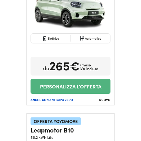
Serve assistenza?
800595799
Elettrica
Automatico
265€
/mese
da
IVA Inclusa
PERSONALIZZA L’OFFERTA
ANCHE CON ANTICIPO ZERO
NUOVO
OFFERTA YOYOMOVE
Leapmotor B10
56.2 kWh Life