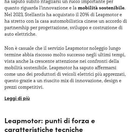
ha saputo subito ritagliarsi un ruolo importante per
quanto riguarda l’innovazione e la
mobilità sostenibile
.
Nel 2023, Stellantis ha acquistato il 20% di Leapmotor e
ha stretto con la casa automobilistica cinese un accordo di
partnership per progettazione, sviluppo e costruzione di
auto elettriche.
Non è casuale che il servizio Leapmotor noleggio lungo
termine abbia riscosso molto successo negli ultimi tempi,
vista anche la crescente attenzione nei confronti della
mobilità sostenibile. Leapmotor ha saputo affermarsi
come uno dei produttori di veicoli elettrici più apprezzati,
questo grazie a un riuscito mix di innovazione, design e
prezzi competitivi.
L’obiettivo del
brand cinese
è quello di continuare a
investire nel settore della mobilità intelligente e a zero
emissioni, puntando con decisione su veicoli che siano in
Leapmotor: punti di forza e
grado di offrire ai clienti quel giusto mix tra prestazioni
avanzate, comfort e rispetto per l’ambiente.
caratteristiche tecniche