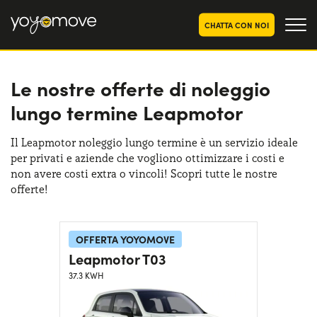
CHATTA CON NOI
Le nostre offerte di noleggio
OFFERTE NOLEGGIO
LUNGO TERMINE
lungo termine Leapmotor
Privati
OFFERTE NOLEGGIO
AUTO USATE
Aziende e P.IVA
Il Leapmotor noleggio lungo termine è un servizio ideale
per privati e aziende che vogliono ottimizzare i costi e
CHI SIAMO
non avere costi extra o vincoli! Scopri tutte le nostre
La nostra storia
offerte!
COME FUNZIONA
Lavora con noi
PERCHÉ CONVIENE
OFFERTA YOYOMOVE
Leapmotor T03
37.3 KWH
SCEGLI UN PAESE