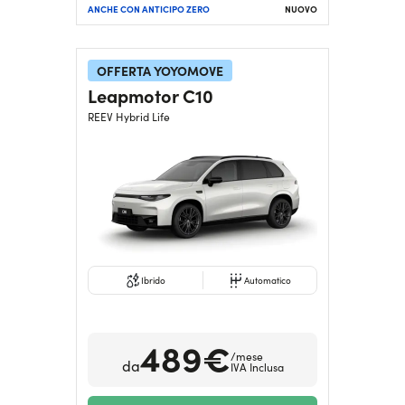
ANCHE CON ANTICIPO ZERO
NUOVO
OFFERTA YOYOMOVE
Leapmotor C10
REEV Hybrid Life
Ibrido
Automatico
489€
/mese
da
IVA Inclusa