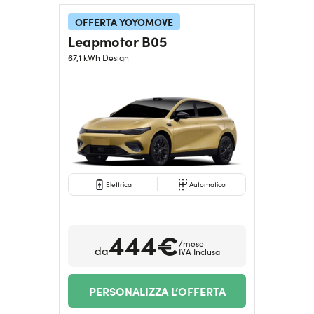
OFFERTA YOYOMOVE
Leapmotor B05
67,1 kWh Design
Elettrica
Automatico
444€
/mese
da
IVA Inclusa
PERSONALIZZA L’OFFERTA