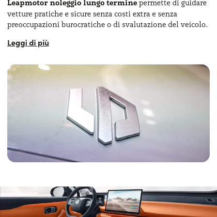
Leapmotor noleggio lungo termine
permette di guidare
vetture pratiche e sicure senza costi extra e senza
preoccupazioni burocratiche o di svalutazione del veicolo.
Innanzitutto, con il Leapmotor noleggio lungo termine
aziende e privati possono contare su costi chiari e fissi,
con una rata mensile che include tutte le spese gestionali
come assicurazione manutenzione e assistenza stradale.
Inoltre, con il Leapmotor noleggio lungo termine non ci
sono vincoli al termine del contratto e si potrà passare a
un modello più recente senza pensieri. Al giorno d’oggi è
sempre più importante preoccuparsi anche delle
emissioni inquinanti
e della sostenibilità. Anche per
questo il Leapmotor noleggio lungo termine è molto
apprezzato, in quanto permette di scegliere solo tra veicoli
sostenibili. Infine, con il Leapmotor noleggio lungo
termine ognuno potrà scegliere di sottoscrivere un
contratto di noleggio
adeguato alle proprie esigenze
,
scegliendo tra offerte differenti per chilometraggio, durata
e servizi. Sia che si tratti di Leapmotor noleggio lungo
termine privati, o aziende/partite Iva, questa formula