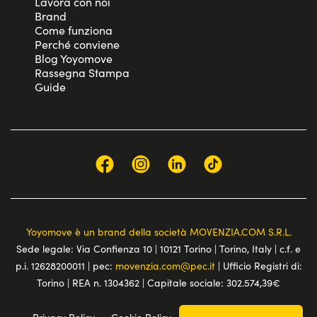
Lavora con noi
Brand
Come funziona
Perché conviene
Blog Yoyomove
Rassegna Stampa
Guide
Yoyomove è un brand della società MOVENZIA.COM S.R.L.
Sede legale: Via Confienza 10 | 10121 Torino | Torino, Italy | c.f. e
p.i. 12628200011 | pec:
movenzia.com@pec.it
| Ufficio Registri di:
Torino | REA n. 1304362 | Capitale sociale: 302.574,39€