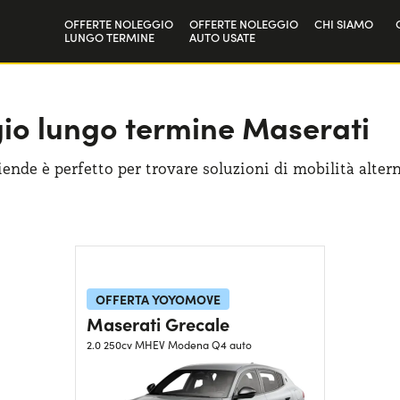
OFFERTE NOLEGGIO
OFFERTE NOLEGGIO
CHI SIAMO
LUNGO TERMINE
AUTO USATE
Privati
La nostra sto
Aziende e P.IVA
Lavora con n
ggio lungo termine Maserati
ende è perfetto per trovare soluzioni di mobilità altern
OFFERTA YOYOMOVE
Maserati Grecale
2.0 250cv MHEV Modena Q4 auto