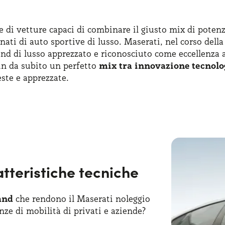
one di vetture capaci di combinare il giusto mix di pote
onati di auto sportive di lusso. Maserati, nel corso dell
d di lusso apprezzato e riconosciuto come eccellenza a 
in da subito un perfetto
mix tra innovazione tecnolog
ste e apprezzate.
eggio lungo termine
privati
e
aziende
possono trovare la 
to. Tale formula consente a tutti di valutare vetture u
corso della sua storia, ha partecipato anche ad alcune 
ula 1, dove ha vinto ben due campionati del mondo pilo
atteristiche tecniche
013, quando il brand italiano ha lanciato la sesta gene
egmento E e colmare un vuoto strategico all’interno del
 il Levante, un esempio di come si possano combinare ver
and
che rendono il Maserati noleggio
 il Grecale, che espande ulteriormente l’offerta del Ma
enze di mobilità di privati e aziende?
zzonti.