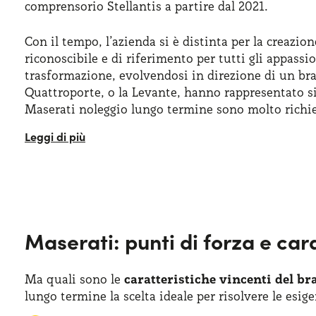
comprensorio Stellantis a partire dal 2021.
Con il tempo, l’azienda si è distinta per la creazi
riconoscibile e di riferimento per tutti gli appassi
trasformazione, evolvendosi in direzione di un bran
Quattroporte, o la Levante, hanno rappresentato s
Maserati noleggio lungo termine sono molto richie
Grazie alle vetture disponibili per il Maserati nol
dover affrontare l’impegno finanziario dell’acquis
forte personalità e un design unico. Maserati, nel 
gareggiando nella Formula Grand Prix e poi in Form
Formula E, e dal 2024 in quelle di GT2.
Maserati: punti di forza e car
Un anno importante per Maserati, comunque, fu il 2
vettura espressamente pensata per l’ingresso nel s
Maserati ha presentato anche il
suo primo SUV
,
Ma quali sono le
caratteristiche vincenti del br
arrivate altre novità come la MC20 e un altro SUV,
lungo termine la scelta ideale per risolvere le esig
tecnologia e prestazioni per conquistare nuovi ori