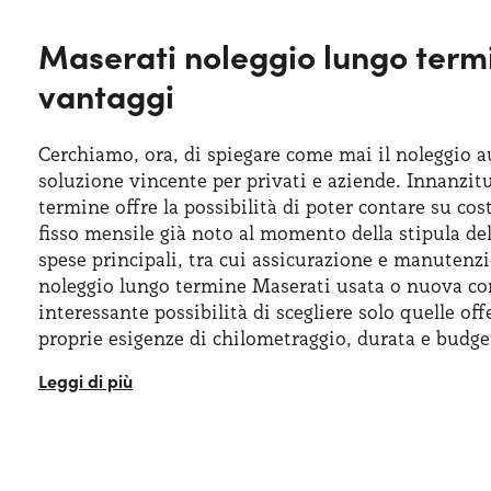
Maserati noleggio lungo termi
vantaggi
Cerchiamo, ora, di spiegare come mai il noleggio 
soluzione vincente per privati e aziende. Innanzitu
termine offre la possibilità di poter contare su co
fisso mensile già noto al momento della stipula del
spese principali, tra cui assicurazione e manuten
noleggio lungo termine Maserati usata o nuova con
interessante possibilità di scegliere solo quelle of
proprie esigenze di chilometraggio, durata e budge
Non solo, con il Maserati noleggio lungo termine sa
vetture di lusso di questo brand anche senza dover
l’acquisto. In concreto, si potrà finalmente dire add
scadenze, tutto sarà incluso nella rata mensile, las