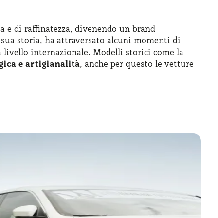
nza e di raffinatezza, divenendo un brand
a sua storia, ha attraversato alcuni momenti di
livello internazionale. Modelli storici come la
ica e artigianalità
, anche per questo le vetture
soluzione ideale per mettersi alla guida senza
niche come quelle di questo brand, che hanno una
competizioni con la divisione Maserati Corse,
ti. Nel 2022, il brand è impegnato nelle gare di
razione dell’iconica Quattroporte e la Ghibli,
l’
offerta Maserati
. Pochi anni dopo, nel 2016,
satilità e lusso. Negli anni successivi sarebbero
serati noleggio lungo termine, combinando lusso,