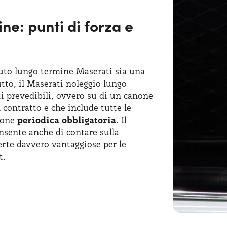
ne: punti di forza e
auto lungo termine Maserati sia una
tto, il Maserati noleggio lungo
sti prevedibili, ovvero su di un canone
 contratto e che include tutte le
zione
periodica obbligatoria
. Il
sente anche di contare sulla
ferte davvero vantaggiose per le
t.
rà possibile avere un accesso alle
 immobilizzare ingenti capitali per
io al doversi ricordare di mille
ciando gli automobilisti liberi di