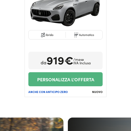
Ibrido
Automatico
919€
/mese
da
IVA Inclusa
PERSONALIZZA L’OFFERTA
ANCHE CON ANTICIPO ZERO
NUOVO