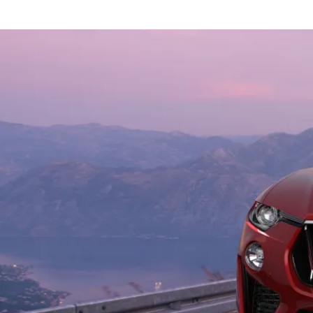
concentrarsi unicamente sull’esperienza di guida.
l’ideale per privati, liberi professionisti e aziend
e praticità. Il tutto senza vincoli, visto che al ter
lungo termine Maserati si sarà liberi di restituire
senza dover pagare costi nascosti.