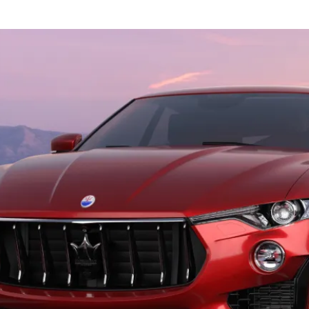
 Questa
formula innovativa
è
e che vogliono combinare stile, comfort
mine del contratto di noleggio auto
 la vettura o chiederne una nuova