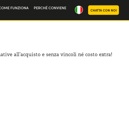
COME FUNZIONA
PERCHÉ CONVIENE
CHATTA CON NOI
ria
oi
ative all’acquisto e senza vincoli né costo extra!