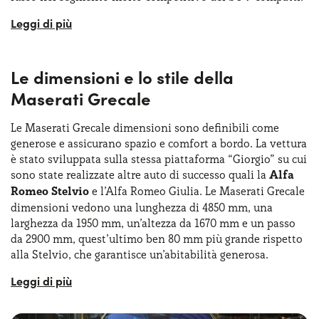
La formula Maserati Grecale noleggio lungo termine
permette a
privati
e ad
aziende
di avere subito a
disposizione questo SUV compatto senza dover effettuare
Le dimensioni e lo stile della
un grosso investimento iniziale, anche per questo il
noleggio va interpretato come una valida alternativa
Maserati Grecale
all’acquisto di una Maserati Grecale usata o nuova. La
Grecale è un modello di svolta per Maserati, un
brand
Le Maserati Grecale dimensioni sono definibili come
storico
che ha voluto ampliare la propria gamma con un
generose e assicurano spazio e comfort a bordo. La vettura
veicolo adatto a un pubblico più ampio, il tutto senza
è stato sviluppata sulla stessa piattaforma “Giorgio” su cui
rinunciare a sportività e prestigio. Tra le caratteristiche
sono state realizzate altre auto di successo quali la
Alfa
principali del Grecale spiccano le sue dimensioni
Romeo Stelvio
e l’Alfa Romeo Giulia. Le Maserati Grecale
generose, gli interni raffinati e le prestazioni dinamiche,
dimensioni vedono una lunghezza di 4850 mm, una
che lo rendono un’opzione interessante sia per il noleggio
larghezza da 1950 mm, un’altezza da 1670 mm e un passo
lungo termine Maserati Grecale che per l’acquisto diretto.
da 2900 mm, quest’ultimo ben 80 mm più grande rispetto
alla Stelvio, che garantisce un’abitabilità generosa.
Con la Maserati Grecale noleggio lungo termine sarà
possibile godere di una vettura che offre un bagagliaio
dalla capacità di ben 535 litri, che diventano 1500 litri