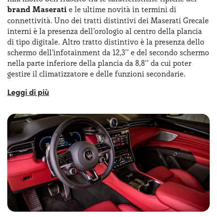
brand Maserati
e le ultime novità in termini di
connettività. Uno dei tratti distintivi dei Maserati Grecale
interni è la presenza dell’orologio al centro della plancia
di tipo digitale. Altro tratto distintivo è la presenza dello
schermo dell’infotainment da 12,3’’ e del secondo schermo
nella parte inferiore della plancia da 8,8’’ da cui poter
gestire il climatizzatore e delle funzioni secondarie.
Tra gli accessori di serie o optional spiccano i sedili
riscaldati/ventilati, il sistema audio Sonus Faber da 14 o
21 altoparlanti, la ricarica wireless e il head-up display.
Non solo, il vano bagagli risulta
correttamente
dimensionato
per la categoria e compete con quello di
SUV più grandi. I Maserati Grecale interni confermano
l’attenzione al dettaglio tipica del brand, con soluzioni
innovative come il cronografo digitale sul cruscotto,
omaggio alla tradizione orologiera italiana. Comfort e
raffinatezza sono al centro dell'esperienza di guida,
rendendo ogni viaggio esclusivo.