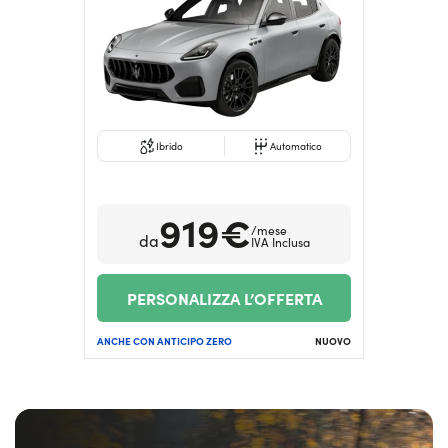
Serve assistenza?
800595799
Ibrido
Automatico
919€
/mese
da
IVA Inclusa
PERSONALIZZA L’OFFERTA
ANCHE CON ANTICIPO ZERO
NUOVO