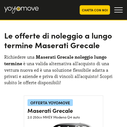
CHATTA CON NOI
Le offerte di noleggio a lungo
OFFERTE NOLEGGIO
LUNGO TERMINE
termine Maserati Grecale
Privati
OFFERTE NOLEGGIO
AUTO USATE
Aziende e P.IVA
Richiedere una
Maserati Grecale noleggio lungo
termine
è una valida alternativa all'acquisto di una
CHI SIAMO
vettura nuova ed è una soluzione flessibile adatta a
La nostra storia
privati e aziende e priva di vincoli all'acquisto! Scopri
COME FUNZIONA
subito le offerte disponibili!
Lavora con noi
PERCHÉ CONVIENE
OFFERTA YOYOMOVE
Maserati Grecale
SCEGLI UN PAESE
2.0 250cv MHEV Modena Q4 auto