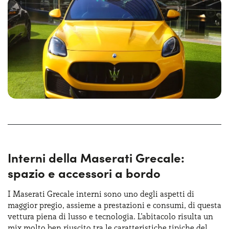
abbattendo i sedili posteriori. Lo stile rispecchia al meglio
l’identità Maserati
: la calandra ovale con il logo
Tridente, le tre prese d’aria laterali sui parafanghi
posteriori e i fari LED sottili sono elementi distintivi. Le
ruote variano da 19” a 21”, a seconda della versione,
restituendo subito l’idea di un’estetica sportiva ma
raffinata. Le Maserati Grecale dimensioni la rendono
ideale sia per la città che per lunghi viaggi, bilanciando
compattezza e spazio.
Interni della Maserati Grecale:
spazio e accessori a bordo
I Maserati Grecale interni sono uno degli aspetti di
maggior pregio, assieme a prestazioni e consumi, di questa
vettura piena di lusso e tecnologia. L’abitacolo risulta un
mix molto ben riuscito tra le caratteristiche tipiche del