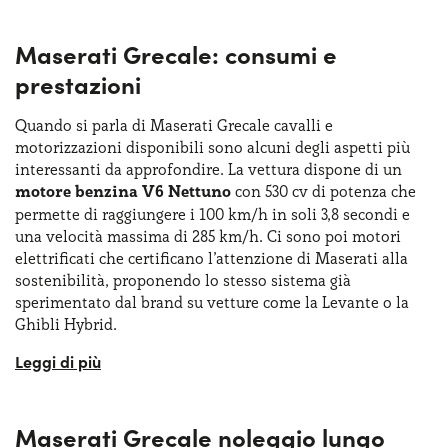
Maserati Grecale: consumi e
prestazioni
Quando si parla di Maserati Grecale cavalli e
motorizzazioni disponibili sono alcuni degli aspetti più
interessanti da approfondire. La vettura dispone di un
motore benzina V6 Nettuno
con 530 cv di potenza che
permette di raggiungere i 100 km/h in soli 3,8 secondi e
una velocità massima di 285 km/h. Ci sono poi motori
elettrificati che certificano l’attenzione di Maserati alla
sostenibilità, proponendo lo stesso sistema già
sperimentato dal brand su vetture come la Levante o la
Ghibli Hybrid.
Le versioni GT e Modena sono equipaggiate con un
motore a quattro cilindri mild hybrid da 2,0 litri, erogando
rispettivamente 300 e 330 cavalli. Queste configurazioni
Maserati Grecale noleggio lungo
consentono un'accelerazione da 0 a 100 km/h in 5,6 e 5,3