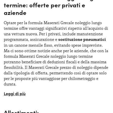
secondi, con una velocità massima di 240 km/h. Per
termine: offerte per privati e
quanto riguarda i consumi, il modello GT si attesta sugli
aziende
8,8-9,2 litri /100km, con la
Modena
che si attesta su 8,8-
9,3 l/100 km Per chi è attento alla sostenibilità, la Grecale
Optare per la formula Maserati Grecale noleggio lungo
Folgore rappresenta la prima Maserati SUV
termine offre vantaggi significativi rispetto all’acquisto di
completamente elettrica, offrendo oltre 500 cavalli e 820
una vettura nuova. Per i privati, include manutenzione
Nm di coppia, garantendo un'esperienza di guida dinamica
programmata, assicurazione e
sostituzione pneumatici
e sostenibile.
in un canone mensile fisso, evitando spese impreviste.
Ma ci sono ottime notizie anche per le aziende, che con la
formula Maserati Grecale noleggio lungo termine
potranno beneficiare di deduzioni fiscali e della massima
flessibilità. Il Maserati Grecale prezzo di noleggio dipende
dalla tipologia di offerta, permettendo così di optare solo
per le proposte più vantaggiose per chilometraggio e
durata.
Chi volesse massimizzare il risparmio, può anche
richiedere una Maserati Grecale noleggio lungo termine
usata, senza rinunciare alla garanzia di guidare sempre un
Allestimenti:
veicolo affidabile. Inoltre, con il noleggio si conoscerà