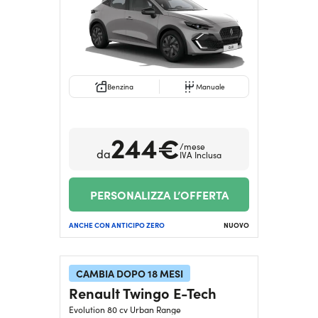
Serve assistenza?
800595799
Benzina
Manuale
244€
/mese
da
IVA Inclusa
PERSONALIZZA L’OFFERTA
ANCHE CON ANTICIPO ZERO
NUOVO
CAMBIA DOPO 18 MESI
Renault Twingo E-Tech
Evolution 80 cv Urban Range