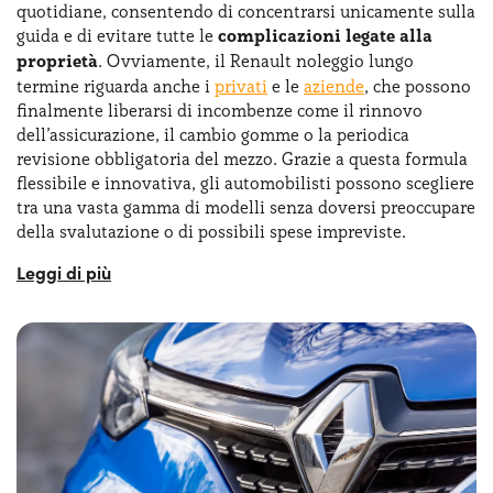
quotidiane, consentendo di concentrarsi unicamente sulla
guida e di evitare tutte le
complicazioni legate alla
proprietà
. Ovviamente, il Renault noleggio lungo
termine riguarda anche i
privati
e le
aziende
, che possono
finalmente liberarsi di incombenze come il rinnovo
dell’assicurazione, il cambio gomme o la periodica
revisione obbligatoria del mezzo. Grazie a questa formula
flessibile e innovativa, gli automobilisti possono scegliere
tra una vasta gamma di modelli senza doversi preoccupare
della svalutazione o di possibili spese impreviste.
Non solo, con il Renault noleggio lungo termine ci sarà
anche la massima flessibilità al termine del contratto, con
la possibilità di cambiare auto e modelli per essere sempre
in linea con le
ultime innovazioni tecnologiche
.
Inoltre, al termine del contratto non vi saranno né costi
nascosti, né vincoli all’acquisto, permettendo a ciascuno
di scegliere in base al proprio interesse. Il noleggio a
lungo termine privati Renault, infine, permette di mettere
sempre la flessibilità al primo posto, consentendo di