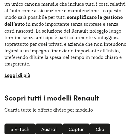
un unico canone mensile che include tutti i costi relativi
all’auto come assicurazione e manutenzione. In questo
modo sarà possibile per tutti
semplificare la gestione
dell’auto
in modo importante senza sorprese e senza
costi nascosti. La soluzione del Renault noleggio lungo
termine senza anticipo è particolarmente vantaggiosa
soprattutto per quei privati e aziende che non intendono
legarsi a un impegno finanziario importante all’inizio,
preferendo diluire la spesa nel tempo in modo chiaro e
trasparente.
Anche con il
Renault noleggio lungo termine senza
anticipo
, inoltre, si potrà godere della professionalità e
dell’attenzione di personale altamente qualificato come
Scopri tutti i modelli Renault
quello di Yoyomove, pronto a dare supporto sin dalle
prime fasi di stipula del contratto di noleggio. Renault
Guarda tutte le offerte divise per modello
offre una vasta gamma di soluzioni che coniugano qualità,
economia e praticità e la formula senza anticipo è un
ulteriore vantaggio pensato per permettere a privati e
5 E-Tech
Austral
Captur
Clio
aziende di mettersi subito alla guida senza rinunciare alla