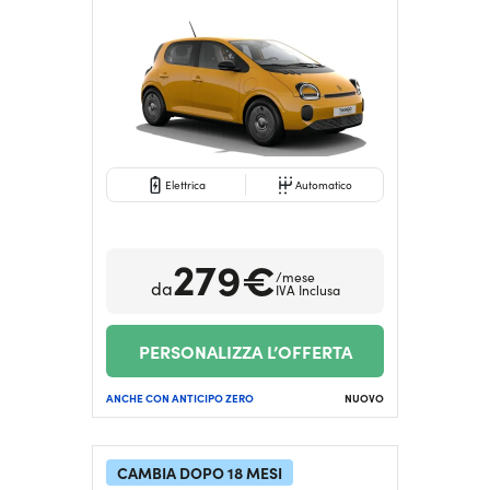
Elettrica
Automatico
279€
/mese
da
IVA Inclusa
PERSONALIZZA L’OFFERTA
ANCHE CON ANTICIPO ZERO
NUOVO
CAMBIA DOPO 18 MESI