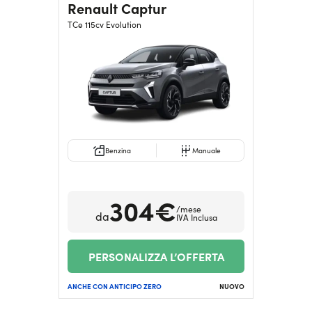
Renault Captur
TCe 115cv Evolution
Benzina
Manuale
304€
/mese
da
IVA Inclusa
PERSONALIZZA L’OFFERTA
ANCHE CON ANTICIPO ZERO
NUOVO