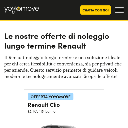
CHATTA CON NOI
Le nostre offerte di noleggio
OFFERTE NOLEGGIO
LUNGO TERMINE
lungo termine Renault
Privati
OFFERTE NOLEGGIO
AUTO USATE
Aziende e P.IVA
Il Renault noleggio lungo termine è una soluzione ideale
per chi cerca flessibilità e convenienza, sia per privati che
CHI SIAMO
per aziende. Questo servizio permette di guidare veicoli
La nostra storia
moderni e tecnologicamente avanzati. Scopri le offerte!
COME FUNZIONA
Lavora con noi
PERCHÉ CONVIENE
OFFERTA YOYOMOVE
Renault Clio
1.2 TCe 115 techno
SCEGLI UN PAESE