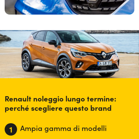
scegliere la durata del contratto e il chilometraggio. Sono
già tantissimi gli automobilisti che hanno deciso di
scegliere questa formula per dimenticarsi di ricordare
scadenze come quella del rinnovo assicurazione. Inoltre,
con il noleggio si avrà sempre la garanzia di mettersi alla
guida in sicurezza, con vetture correttamente manutenute.
Renault noleggio lungo termine:
perché scegliere questo brand
Ampia gamma di modelli