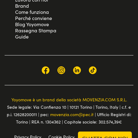
Brand
Come funziona
Perché conviene
Blog Yoyomove
Rassegna Stampa
Guide
Yoyomove è un brand della società MOVENZIA.COM S.R.L.
Sede legale: Via Confienza 10 | 10121 Torino | Torino, Italy | c.f. e
p.i. 12628200011 | pec:
movenzia.com@pec.it
| Ufficio Registri di:
Torino | REA n. 1304362 | Capitale sociale: 302.574,39€
Privacy Policy
Cookie Policy
Terms and conditions