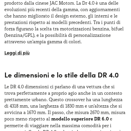
prodotto dalla cinese JAC Motors. La Dr 4.0 è una delle
evoluzioni più recenti della gamma, con aggiornamenti
che hanno migliorato il design esterno, gli interni e le
prestazioni rispetto ai modelli precedenti. Tra i punti di
forza figurano la scelta tra motorizzazioni benzina, bifuel
(benzina/GPL), e la possibilità di personalizzazione
attraverso un’ampia gamma di colori.
Il DR 4.0 comprende una dotazione davvero completa e va
considerato come un SUV compatto che, per la stessa
ammissione della casa, viene importato dalla Cina e poi
Le dimensioni e lo stile della DR 4.0
curato nei minimi dettagli in Italia. Non sorprende che
sempre più
privati
e
aziende
scelgano la
formula di Dr
4.0 noleggio lungo termine
Le DR 4.0 dimensioni ci parlano di una vettura che si
, una soluzione ideale per chi
trova perfettamente a proprio agio anche in un contesto
desidera abbattere i costi di gestione senza rinunciare a
prettamente urbano. Questo crossover ha una lunghezza
un’auto moderna e versatile.
di 4318 mm, una larghezza di 1830 mm e un’altezza che si
avvicina a 1670 mm. Il passo, che misura 2670 mm, misura
Questa crossover asiatica è rivolta soprattutto alle
poco meno rispetto al
modello superiore DR 6.0
e
famiglie ed è caratterizzata da un notevole spazio interno
permette di viaggiare nella massima comodità per i
in rapporto alle dimensioni esterne. Molto apprezzate