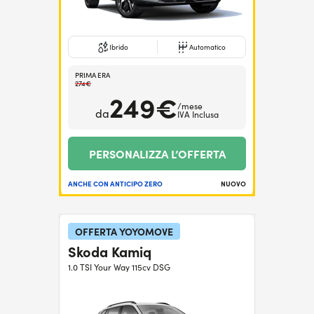
Ibrido
Automatico
PRIMA ERA
274€
249€
/mese
da
IVA Inclusa
PERSONALIZZA L’OFFERTA
ANCHE CON ANTICIPO ZERO
NUOVO
OFFERTA YOYOMOVE
Skoda Kamiq
1.0 TSI Your Way 115cv DSG