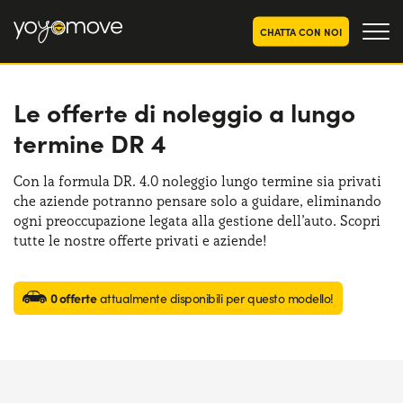
CHATTA CON NOI
Le offerte di noleggio a lungo
OFFERTE NOLEGGIO
LUNGO TERMINE
termine DR 4
Privati
OFFERTE NOLEGGIO
AUTO USATE
Aziende e P.IVA
Con la formula DR. 4.0 noleggio lungo termine sia privati
che aziende potranno pensare solo a guidare, eliminando
CHI SIAMO
ogni preoccupazione legata alla gestione dell’auto. Scopri
La nostra storia
tutte le nostre offerte privati e aziende!
COME FUNZIONA
Lavora con noi
PERCHÉ CONVIENE
0 offerte
attualmente disponibili per questo modello!
SCEGLI UN PAESE