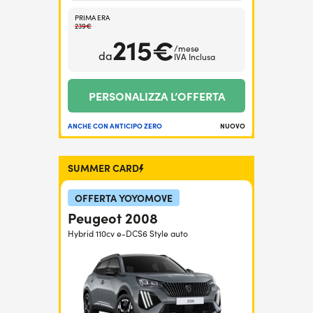
PRIMA ERA
239€
215€
/mese
da
IVA Inclusa
PERSONALIZZA L’OFFERTA
ANCHE CON ANTICIPO ZERO
NUOVO
SUMMER CARD
OFFERTA YOYOMOVE
Peugeot 2008
Hybrid 110cv e-DCS6 Style auto