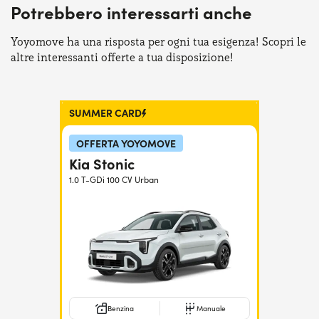
Potrebbero interessarti anche
Serve assistenza?
800595799
Yoyomove ha una risposta per ogni tua esigenza! Scopri le
altre interessanti offerte a tua disposizione!
SUMMER CARD
OFFERTA YOYOMOVE
Kia Stonic
1.0 T-GDi 100 CV Urban
Benzina
Manuale