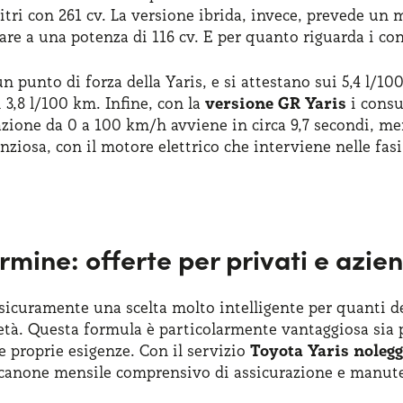
 litri con 261 cv. La versione ibrida, invece, prevede un m
are a una potenza di 116 cv. E per quanto riguarda i c
punto di forza della Yaris, e si attestano sui 5,4 l/10
 3,8 l/100 km. Infine, con la
versione GR Yaris
i consu
razione da 0 a 100 km/h avviene in circa 9,7 secondi, m
lenziosa, con il motore elettrico che interviene nelle fasi
rmine: offerte per privati e azie
è sicuramente una scelta molto intelligente per quanti
età. Questa formula è particolarmente vantaggiosa sia pe
le proprie esigenze. Con il servizio
Toyota Yaris noleg
o canone mensile comprensivo di assicurazione e manut