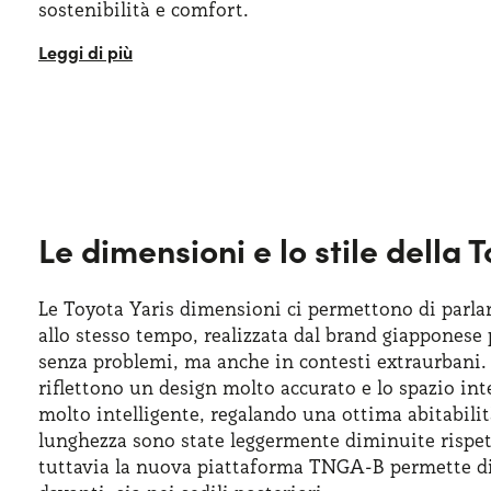
sostenibilità e comfort.
Sono già moltissimi
privati
e
aziende
che hanno sce
vettura nuova che consente di ottenere molti vantag
quarta generazione, inaugurata nel 2020, Yaris h
giapponese ha saputo rivoluzionari, concretizzando
successo del brand giapponese, ha saputo conserva
sull’elettrificazione, mostrando così anche una cert
Le dimensioni e lo stile della 
Le Toyota Yaris dimensioni ci permettono di parla
allo stesso tempo, realizzata dal brand giapponese
senza problemi, ma anche in contesti extraurbani
riflettono un design molto accurato e lo spazio in
molto intelligente, regalando una ottima abitabilit
lunghezza sono state leggermente diminuite rispet
tuttavia la nuova piattaforma TNGA-B permette di