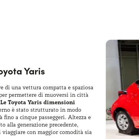
lto di richiedere la Toyota Yaris noleggio lungo termin
gi concreti, tra cui la possibilità di pensare solo a g
a saputo rinnovarsi con un design moderno e con
buona 
 dei nuovi progressi per quanto riguarda stile e qualità
re un buon equilibrio tra compattezza e spaziosità int
a attenzione alla sostenibilità.
Toyota Yaris
re di una vettura compatta e spaziosa
 per permettere di muoversi in città
.
Le Toyota Yaris dimensioni
terno è stato strutturato in modo
à fino a cinque passeggeri. Altezza e
to alla generazione precedente,
 viaggiare con maggior comodità sia