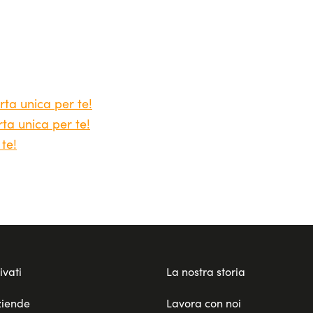
e sulla guida, eliminando altre preoccupazioni e senza r
o, permettendo di guidare sempre un modello aggiornat
a
un’alternativa moderna e flessibile
all’acquisto tra
ile, tecnologia e sostenibilità, rendendola una scelta ide
po, è possibile godere di tutti questi vantaggi senza p
erta unica per te!
rta unica per te!
 te!
ivati
La nostra storia
ziende
Lavora con noi