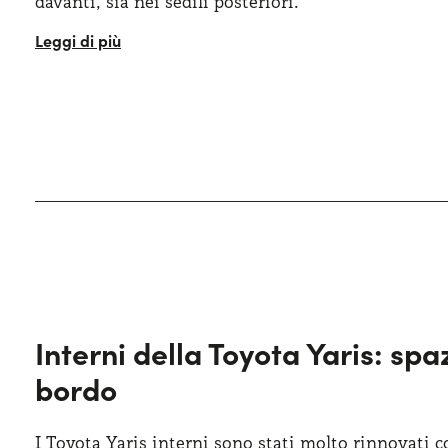
davanti, sia nei sedili posteriori.
La lunghezza della Yaris ammonta a 3950 mm, la la
mm e il passo, con i suoi 2510 mm, è garanzia di spa
bagagliaio, con una capacità di circa 286 litri, è ide
essenziali
o piccoli bagagli. Dal punto di vista est
distingue per un design dinamico e moderno. Le line
caratterizzato dalla griglia ampia e dai fari LED aff
accattivante.
Interni della Toyota Yaris: spa
bordo
I Toyota Yaris interni sono stati molto rinnovati c