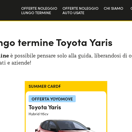
OFFERTE NOLEGGIO
OFFERTE NOLEGGIO
CHI SIAMO
LUNGO TERMINE
AUTO USATE
Privati
La nostra sto
Aziende e P.IVA
Lavora con n
ungo termine Toyota Yaris
mine
è possibile pensare solo alla guida, liberandosi di 
ati e aziende!
SUMMER CARD
OFFERTA YOYOMOVE
Toyota Yaris
Hybrid 115cv