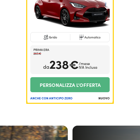
Ibrido
Automatico
PRIMA ERA
265€
238€
/mese
da
IVA Inclusa
PERSONALIZZA L’OFFERTA
ANCHE CON ANTICIPO ZERO
NUOVO