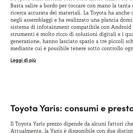
Basta salire a bordo per toccare con mano la tanta 
ricerca accurata dei materiali. La Toyota ha anche
negli assemblaggi e ha realizzato una plancia dom
sistema di infotainment compatibile con Android
strumenti è molto ricco di soluzioni digitali e i q
generazione, hanno lasciato spazio a tre piccoli sc
mediante cui è possibile tenere sotto controllo ogn
Nonostante le dimensioni compatte, gli interni son
un’esperienza di guida piacevole sia per il conducen
ergonomici garantiscono un ottimo supporto, me
degli spazi
consente di sfruttare al meglio ogni van
troviamo il climatizzatore automatico, il sistema 
di sistemi di assistenza alla guida Toyota Safety S
dei segnali stradali, la frenata automatica di emer
Toyota Yaris: consumi e prest
Il Toyota Yaris prezzo dipende da alcuni fattori ch
Attualmente, la Yaris è disponibile con due distin