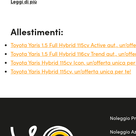
Ciò significa che ci si potrà concentrare unicament
consente di cambiare auto al termine del contratt
continua evoluzione, questa soluzione rappresent
sintesi, la Toyota Yaris è una vettura che unisce st
Allestimenti:
il noleggio lungo termine Toyota Yaris senza antici
conveniente per tutti.
Toyota Yaris 1.5 Full Hybrid 115cv Active aut., un’off
Toyota Yaris 1.5 Full Hybrid 116cv Trend aut., un’offe
Toyota Yaris Hybrid 115cv Icon, un’offerta unica per
Toyota Yaris Hybrid 115cv, un’offerta unica per te!
Noleggio Pr
Noleggio A