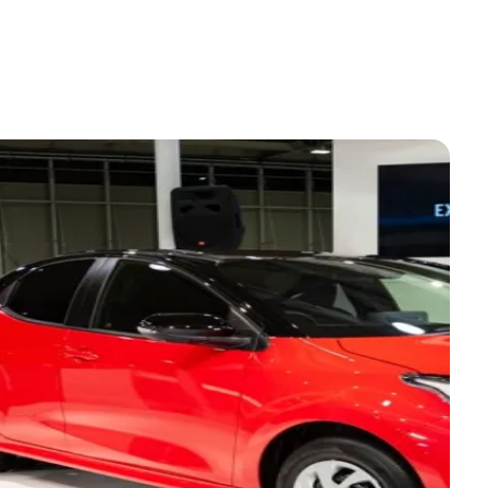
e, una soluzione alternativa all’acquisto di una
uidare azzerando ogni altra preoccupazione. Con la
abitabilità
in spazi contenuti. La compatta
. La Yaris, che rappresenta uno dei modelli più di
erna e ha puntato con decisione