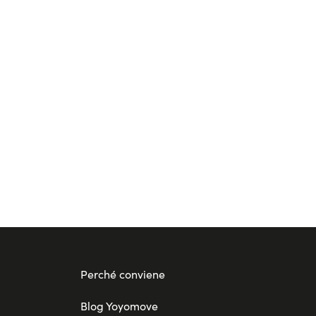
ischio di spese impreviste. Infine, il noleggio
o come la nuova Toyota Yaris. In un mercato in
dizionale, garantendo praticità e convenienza. In
ale per chi cerca un’auto affidabile e versatile. Con
ensieri, rendendo la mobilità più semplice e
Perché conviene
Blog Yoyomove