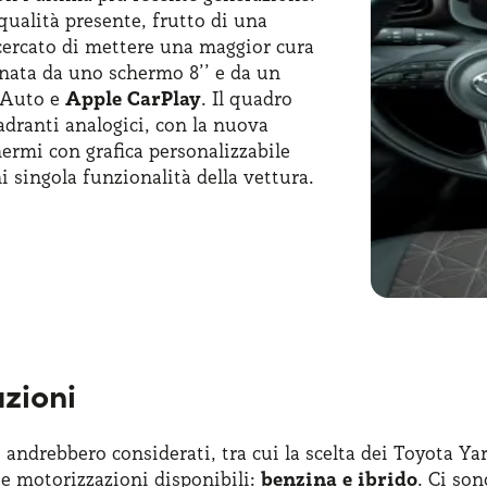
qualità presente, frutto di una
 cercato di mettere una maggior cura
inata da uno schermo 8’’ e da un
 Auto e
Apple CarPlay
. Il quadro
uadranti analogici, con la nuova
hermi con grafica personalizzabile
i singola funzionalità della vettura.
o progettati per offrire
te che per i passeggeri. I sedili
ntre
l’organizzazione intelligente
o. Tra gli accessori disponibili
di accesso senza chiave e un pacchetto
ense, che include il riconoscimento
genza e il mantenimento della corsia.
azioni
e andrebbero considerati, tra cui la scelta dei Toyota Ya
te motorizzazioni disponibili:
benzina e ibrido
. Ci so