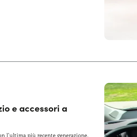
rghezza a 1700 mm, l’altezza a 1510
zio a sufficienza a bordo. Il
ale per il
trasporto di oggetti
etico, la nuova Toyota Yaris si
e scolpite e il frontale aggressivo,
ilati, conferiscono un look sportivo e
zio e accessori a
on l’ultima più recente generazione.