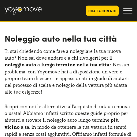
CHATTA CON NOI
Noleggio auto nella tua città
OFFERTE NOLEGGIO
LUNGO TERMINE
Privati
OFFERTE NOLEGGIO
Ti stai chiedendo come fare a noleggiare la tua nuova
AUTO USATE
auto? Non sai dove andare e a chi rivolgerti per il
Aziende e P.IVA
noleggio auto a lungo termine nella tua città
? Nessun
CHI SIAMO
problema, con Yoyomove hai a disposizione un vero e
proprio team di esperti e appassionati in grado di aiutarti
La nostra storia
COME FUNZIONA
nel processo di scelta e noleggio della vettura più adatta
alle tue esigenze!
Lavora con noi
PERCHÉ CONVIENE
Scopri con noi le alternative all'acquisto di un'auto nuova
o usata! Abbiamo infatti scritto queste guide proprio per
aiutarti a trovare il noleggio auto lungo termine
più
SCEGLI UN PAESE
vicino a te
, in modo da ottenere la tua vettura in tempi
rapidi e senza costi aggiuntivi. Offriamo infatti formule di