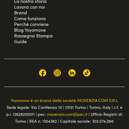
La nostra storia
Lavora con noi
Brand
Come funziona
Perché conviene
Blog Yoyomove
Rassegna Stampa
Guide
Yoyomove è un brand della società MOVENZIA.COM S.R.L.
Sede legale: Via Confienza 10 | 10121 Torino | Torino, Italy | c.f. e
p.i. 12628200011 | pec:
movenzia.com@pec.it
| Ufficio Registri di:
Torino | REA n. 1304362 | Capitale sociale: 302.574,39€