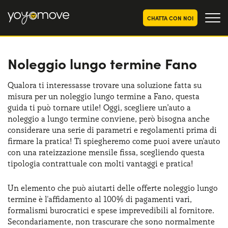
CHATTA CON NOI
Noleggio lungo termine Fano
OFFERTE NOLEGGIO
LUNGO TERMINE
Privati
OFFERTE NOLEGGIO
Qualora ti interessasse trovare una soluzione fatta su
AUTO USATE
misura per un noleggio lungo termine a Fano, questa
Aziende e P.IVA
guida ti può tornare utile! Oggi, scegliere un’auto a
CHI SIAMO
noleggio a lungo termine conviene, però bisogna anche
considerare una serie di parametri e regolamenti prima di
La nostra storia
COME FUNZIONA
firmare la pratica! Ti spiegheremo come puoi avere un'auto
con una rateizzazione mensile fissa, scegliendo questa
Lavora con noi
PERCHÉ CONVIENE
tipologia contrattuale con molti vantaggi e pratica!
Un elemento che può aiutarti delle offerte noleggio lungo
termine è l'affidamento al 100% di pagamenti vari,
SCEGLI UN PAESE
formalismi burocratici e spese imprevedibili al fornitore.
Secondariamente, non trascurare che sono normalmente