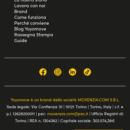
Lavora con noi
Brand
Come funziona
Perché conviene
Blog Yoyomove
Rassegna Stampa
Guide
Yoyomove è un brand della società MOVENZIA.COM S.R.L.
Sede legale: Via Confienza 10 | 10121 Torino | Torino, Italy | c.f. e
p.i. 12628200011 | pec:
movenzia.com@pec.it
| Ufficio Registri di:
Torino | REA n. 1304362 | Capitale sociale: 302.574,39€