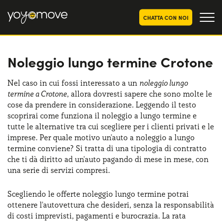
CHATTA CON NOI
Noleggio lungo termine Crotone
OFFERTE NOLEGGIO
LUNGO TERMINE
Privati
OFFERTE NOLEGGIO
Nel caso in cui fossi interessato a un
noleggio lungo
AUTO USATE
termine a Crotone
, allora dovresti sapere che sono molte le
Aziende e P.IVA
cose da prendere in considerazione. Leggendo il testo
CHI SIAMO
scoprirai come funziona il noleggio a lungo termine e
tutte le alternative tra cui scegliere per i clienti privati e le
La nostra storia
COME FUNZIONA
imprese. Per quale motivo un'auto a noleggio a lungo
termine conviene? Si tratta di una tipologia di contratto
Lavora con noi
PERCHÉ CONVIENE
che ti dà diritto ad un'auto pagando di mese in mese, con
una serie di servizi compresi.
Scegliendo le offerte noleggio lungo termine potrai
SCEGLI UN PAESE
ottenere l'autovettura che desideri, senza la responsabilità
di costi imprevisti, pagamenti e burocrazia. La rata