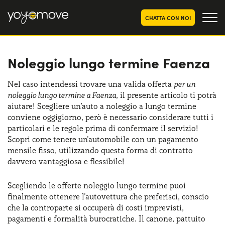
CHATTA CON NOI
Noleggio lungo termine Faenza
OFFERTE NOLEGGIO
LUNGO TERMINE
Privati
OFFERTE NOLEGGIO
Nel caso intendessi trovare una valida offerta
per un
AUTO USATE
noleggio lungo termine a Faenza
, il presente articolo ti potrà
Aziende e P.IVA
aiutare! Scegliere un’auto a noleggio a lungo termine
CHI SIAMO
conviene oggigiorno, però è necessario considerare tutti i
particolari e le regole prima di confermare il servizio!
La nostra storia
COME FUNZIONA
Scopri come tenere un'automobile con un pagamento
mensile fisso, utilizzando questa forma di contratto
Lavora con noi
PERCHÉ CONVIENE
davvero vantaggiosa e flessibile!
Scegliendo le offerte noleggio lungo termine puoi
finalmente ottenere l'autovettura che preferisci, conscio
SCEGLI UN PAESE
che la controparte si occuperà di costi imprevisti,
pagamenti e formalità burocratiche. Il canone, pattuito