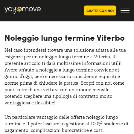
CHATTA CON NOI
Noleggio lungo termine Viterbo
OFFERTE NOLEGGIO
LUNGO TERMINE
Privati
OFFERTE NOLEGGIO
Nel caso intendessi trovare una soluzione adatta alle tue
AUTO USATE
esigenze per un noleggio lungo termine a Viterbo, il
Aziende e P.IVA
presente articolo ti darà moltissime informazioni utili!
CHI SIAMO
Avere un’auto a noleggio a lungo termine conviene al
giorno d'oggi, però è necessario considerare requisiti e
La nostra storia
COME FUNZIONA
norme prima di chiudere la pratica! Scopri con noi come
puoi fruire di una vettura con un canone mensile,
Lavora con noi
PERCHÉ CONVIENE
potendo scegliere una tipologia di contratto molto
vantaggiosa e flessibile!
Un particolare vantaggio delle offerte noleggio lungo
SCEGLI UN PAESE
termine è il poter lasciare in gestione al 100% scadenze di
pagamento, complicazioni burocratiche e costi