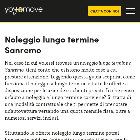
CHATTA CON NOI
Noleggio lungo termine
OFFERTE NOLEGGIO
LUNGO TERMINE
Sanremo
Privati
OFFERTE NOLEGGIO
AUTO USATE
Aziende e P.IVA
Nel caso in cui volessi trovare
un noleggio lungo termine a
Sanremo
, tieni conto che esistono molte cose a cui
CHI SIAMO
prestare attenzione. Leggendo questa guida scoprirai come
La nostra storia
funziona il noleggio a lungo termine e tutte le offerte a
COME FUNZIONA
disposizione per le aziende e i clienti privati. In che senso
Lavora con noi
un'auto a noleggio a lungo termine conviene? Si tratta di
PERCHÉ CONVIENE
una modalità contrattuale che ti permette di prenotare
un'autovettura versando una quota mensile fissa, oltre a
numerosi servizi inclusi.
SCEGLI UN PAESE
Sfruttando le offerte noleggio lungo termine potrai
finalmente guidare l'autovettura che più ti piace, con la