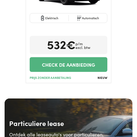
Elektrisch
Automatisch
532€
p/m
excl. btw
CHECK DE AANBIEDING
PRIJS ZONDER AANBETALING
NIEUW
Particuliere lease
Ontdek alle leaseauto's voor particulieren.