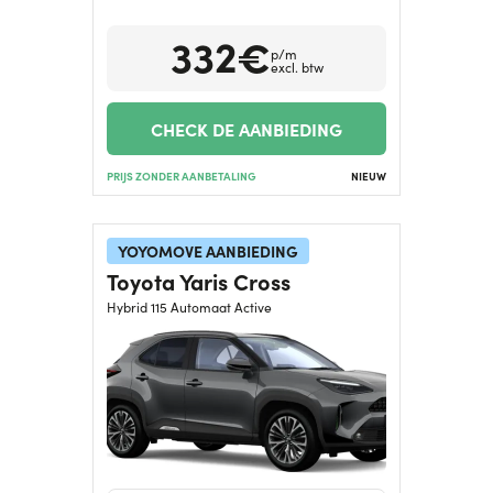
332€
Hulp nodig?
+31634732815
p/m
excl. btw
CHECK DE AANBIEDING
PRIJS ZONDER AANBETALING
NIEUW
YOYOMOVE AANBIEDING
Toyota Yaris Cross
Hybrid 115 Automaat Active