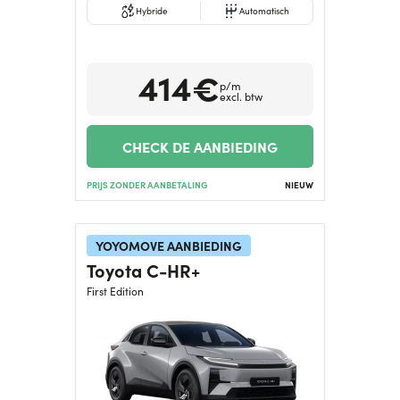
Hybride
Automatisch
414€
p/m
excl. btw
CHECK DE AANBIEDING
PRIJS ZONDER AANBETALING
NIEUW
YOYOMOVE AANBIEDING
Toyota C-HR+
First Edition