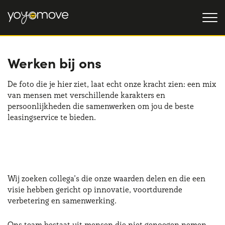
Werken bij ons
AUTO LEASE
AANBIEDINGEN
De foto die je hier ziet, laat echt onze kracht zien: een mix
Particulieren
OCCASIONLEASE
van mensen met verschillende karakters en
AANBIEDINGEN
persoonlijkheden die samenwerken om jou de beste
Bedrijven en zzp'ers
leasingservice te bieden.
OVER ONS
Onze geschiedenis
HOE HET WERKT
Werken bij ons
WAAROM LEASEN
Wij zoeken collega’s die onze waarden delen en die een
visie hebben gericht op innovatie, voortdurende
verbetering en samenwerking.
KIES EEN LAND
Ons team bestaat uit mensen die niet genoegen nemen