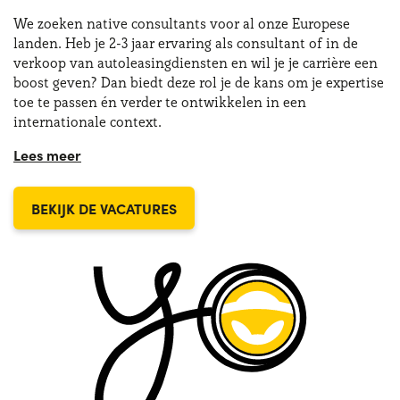
We zoeken native consultants voor al onze Europese
landen. Heb je 2-3 jaar ervaring als consultant of in de
verkoop van autoleasingdiensten en wil je je carrière een
boost geven? Dan biedt deze rol je de kans om je expertise
toe te passen én verder te ontwikkelen in een
internationale context.
Wat wij zoeken:
Minimaal 2-3 jaar ervaring in verkoopadvies binnen
BEKIJK DE VACATURES
long-term leasing of vergelijkbare functies
Sterke adviesvaardigheden en professionele
klantbenadering
Resultaatgericht en ambitieus
Zelfstandig kunnen werken