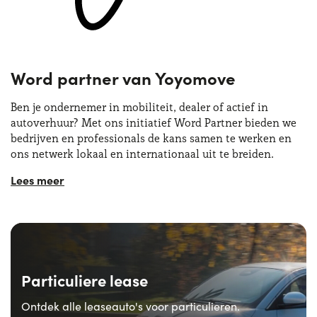
Wat wij bieden:
Groei in een sterk uitbreidende organisatie
Jong en flexibel werkklimaat
Word partner van Yoyomove
Permanente training en updates
Ben je ondernemer in mobiliteit, dealer of actief in
autoverhuur? Met ons initiatief Word Partner bieden we
Zelfstandige samenwerking (zzp) met aantrekkelijk
bedrijven en professionals de kans samen te werken en
provisieplan
ons netwerk lokaal en internationaal uit te breiden.
Wat wij zoeken:
Ontdek de openstaande functies via onze
LinkedIn-
pagina
, of stuur een open sollicitatie naar
Bedrijven of professionals met ervaring in
hr@yoyomove.com
automotive of aanverwante sectoren
Een sterk netwerk en goede kennis van de lokale
markt
Particuliere lease
Vermogen om onze diensten professioneel te
Ontdek alle leaseauto's voor particulieren.