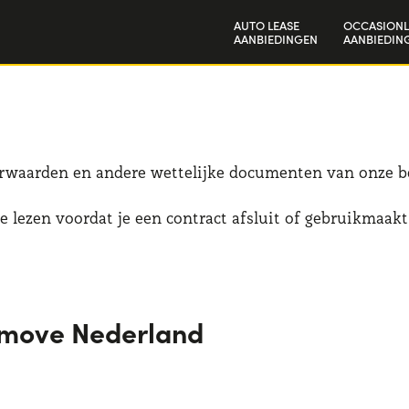
AUTO LEASE
OCCASIONL
AANBIEDINGEN
AANBIEDIN
Particulieren
Bedrijven en zzp'ers
orwaarden en andere wettelijke documenten van onze be
 lezen voordat je een contract afsluit of gebruikmaak
omove Nederland