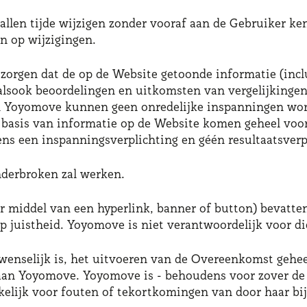
allen tijde wijzigen zonder vooraf aan de Gebruiker k
n op wijzigingen.
 zorgen dat de op de Website getoonde informatie (inc
 alsook beoordelingen en uitkomsten van vergelijkinge
n Yoyomove kunnen geen onredelijke inspanningen word
 basis van informatie op de Website komen geheel voor
ens een inspanningsverplichting en géén resultaatsverp
nderbroken zal werken.
r middel van een hyperlink, banner of button) bevatte
p juistheid. Yoyomove is niet verantwoordelijk voor di
wenselijk is, het uitvoeren van de Overeenkomst geheel
aan Yoyomove. Yoyomove is - behoudens voor zover de 
rakelijk voor fouten of tekortkomingen van door haar b