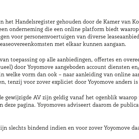
 in het Handelsregister gehouden door de Kamer van 
 een onderneming die een online platform biedt waarop (
ingen voor personenvoertuigen van diverse leaseaanbied
n leaseovereenkomsten met elkaar kunnen aangaan.
n van toepassing op alle aanbiedingen, offertes en ov
tueel) door Yoyomove aangeboden account diensten en/of 
in welke vorm dan ook – naar aanleiding van online aa
en, tenzij voor zover expliciet door Yoyomove anders is
 de gewijzigde AV zijn geldig vanaf het ogenblik waaro
an deze pagina. Yoyomoves adviseert daarom de publica
ijn slechts bindend indien en voor zover Yoyomove daa