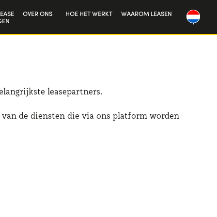
EASE
OVER ONS
HOE HET WERKT
WAAROM LEASEN
GEN
Onze geschiedenis
Werken bij ons
langrijkste leasepartners.
t van de diensten die via ons platform worden