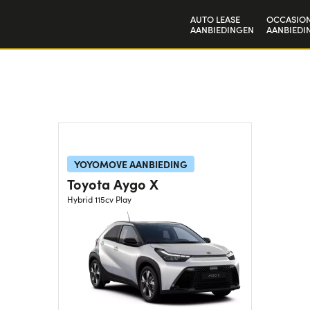
AUTO LEASE
OCCASION
AANBIEDINGEN
AANBIEDI
Particulieren
Bedrijven en zzp'ers
YOYOMOVE AANBIEDING
Toyota Aygo X
Hybrid 115cv Play