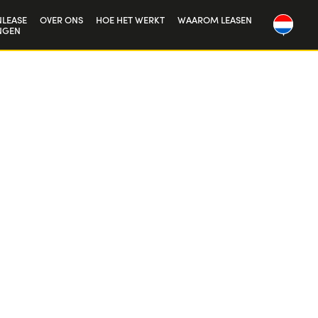
LEASE
OVER ONS
HOE HET WERKT
WAAROM LEASEN
NGEN
Onze geschiedenis
Werken bij ons