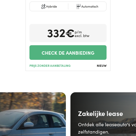
Hybride
Automatisch
332€
p/m
excl. btw
CHECK DE AANBIEDING
PRIJS ZONDER AANBETALING
NIEUW
Zakelijke lease
Ontdek alle leaseauto's v
zelfstandigen.