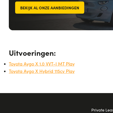
BEKIJK AL ONZE AANBIEDINGEN
Uitvoeringen:
Toyota Aygo X 1.0 VVT-I MT Play
Toyota Aygo X Hybrid 115cv Play
Private Lea