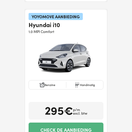
YOYOMOVE AANBIEDING
Hyundai i10
1.0 MPI Comfort
Benzine
Handmatig
295€
p/m
excl. btw
CHECK DE AANBIEDING