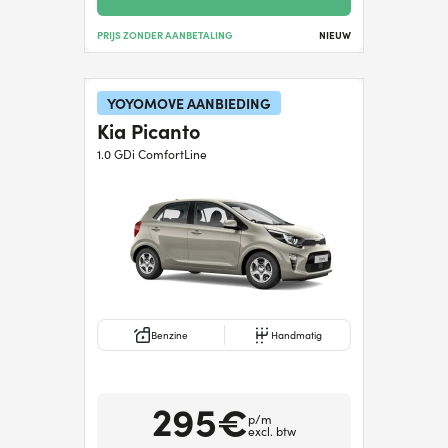
PRIJS ZONDER AANBETALING
NIEUW
YOYOMOVE AANBIEDING
Kia Picanto
1.0 GDi ComfortLine
Benzine
Handmatig
295€
p/m
excl. btw