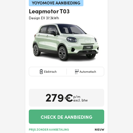
YOYOMOVE AANBIEDING
Leapmotor T03
Hulp nodig?
+31634732815
Design EV 37.3kWh
Elektrisch
Automatisch
279€
p/m
excl. btw
CHECK DE AANBIEDING
PRIJS ZONDER AANBETALING
NIEUW