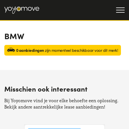
BMW
AUTO LEASE
AANBIEDINGEN
0 aanbiedingen
Particulieren
zijn momenteel beschikbaar voor dit merk!
OCCASIONLEASE
AANBIEDINGEN
Bedrijven en zzp'ers
OVER ONS
Onze geschiedenis
HOE HET WERKT
Misschien ook interessant
Werken bij ons
WAAROM LEASEN
Bij Yoyomove vind je voor elke behoefte een oplossing.
Bekijk andere aantrekkelijke lease aanbiedingen!
KIES EEN LAND