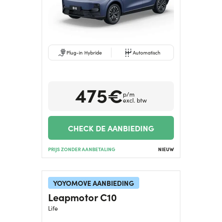
Plug-in Hybride
Automatisch
475€
p/m
excl. btw
CHECK DE AANBIEDING
PRIJS ZONDER AANBETALING
NIEUW
YOYOMOVE AANBIEDING
Leapmotor C10
Life