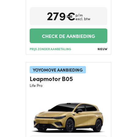
279€
Hulp nodig?
+31634732815
p/m
excl. btw
CHECK DE AANBIEDING
PRIJS ZONDER AANBETALING
NIEUW
YOYOMOVE AANBIEDING
Leapmotor B05
Life Pro