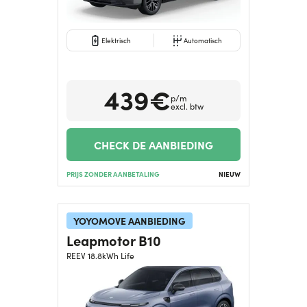
Elektrisch
Automatisch
439€
p/m
excl. btw
CHECK DE AANBIEDING
PRIJS ZONDER AANBETALING
NIEUW
YOYOMOVE AANBIEDING
Leapmotor B10
REEV 18.8kWh Life