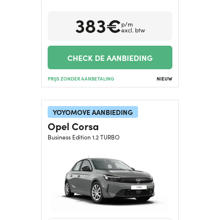
383€
Hulp nodig?
+31634732815
p/m
excl. btw
CHECK DE AANBIEDING
PRIJS ZONDER AANBETALING
NIEUW
YOYOMOVE AANBIEDING
Opel Corsa
Business Edition 1.2 TURBO