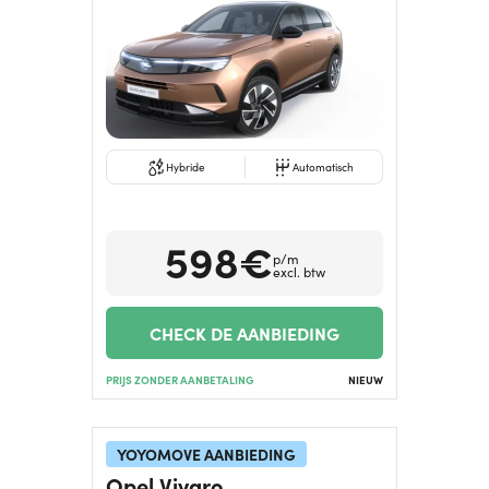
Hybride
Automatisch
598€
p/m
excl. btw
CHECK DE AANBIEDING
PRIJS ZONDER AANBETALING
NIEUW
YOYOMOVE AANBIEDING
Opel Vivaro