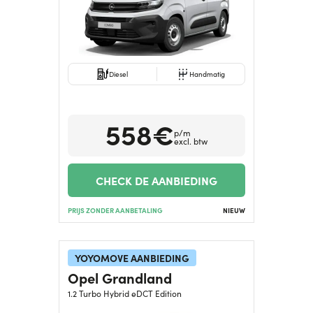
Diesel
Handmatig
558€
p/m
excl. btw
CHECK DE AANBIEDING
PRIJS ZONDER AANBETALING
NIEUW
YOYOMOVE AANBIEDING
Opel Grandland
1.2 Turbo Hybrid eDCT Edition