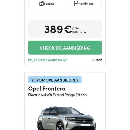
Benzine
Handmatig
389€
p/m
excl. btw
CHECK DE AANBIEDING
PRIJS ZONDER AANBETALING
NIEUW
YOYOMOVE AANBIEDING
Opel Frontera
Electric 54kWh Extend Range Edition