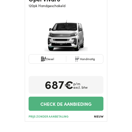
120pk Handgeschakeld
Diesel
Handmatig
687€
p/m
excl. btw
CHECK DE AANBIEDING
PRIJS ZONDER AANBETALING
NIEUW