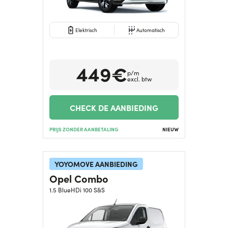
Elektrisch
Automatisch
449€
p/m
excl. btw
CHECK DE AANBIEDING
PRIJS ZONDER AANBETALING
NIEUW
YOYOMOVE AANBIEDING
Opel Combo
1.5 BlueHDi 100 S&S