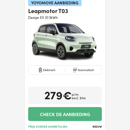
YOYOMOVE AANBIEDING
Leapmotor T03
Hulp nodig?
+31634732815
Design EV 37.3kWh
Elektrisch
Automatisch
279€
p/m
excl. btw
CHECK DE AANBIEDING
PRIJS ZONDER AANBETALING
NIEUW