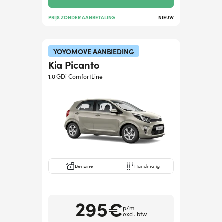
PRIJS ZONDER AANBETALING
NIEUW
YOYOMOVE AANBIEDING
Kia Picanto
1.0 GDi ComfortLine
Benzine
Handmatig
295€
p/m
excl. btw