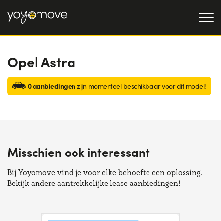
Opel Astra
AUTO LEASE
AANBIEDINGEN
0 aanbiedingen
Particulieren
zijn momenteel beschikbaar voor dit model!
OCCASIONLEASE
AANBIEDINGEN
Bedrijven en zzp'ers
OVER ONS
Onze geschiedenis
HOE HET WERKT
Misschien ook interessant
Werken bij ons
WAAROM LEASEN
Bij Yoyomove vind je voor elke behoefte een oplossing.
Bekijk andere aantrekkelijke lease aanbiedingen!
KIES EEN LAND