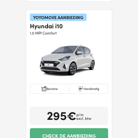
YOYOMOVE AANBIEDING
Hyundai i10
1.0 MPI Comfort
Benzine
Handmatig
295€
p/m
excl. btw
CHECK DE AANBIEDING