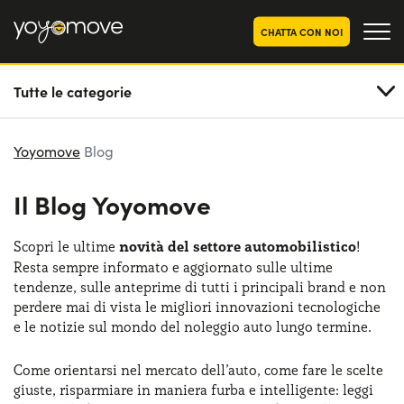
CHATTA CON NOI
Tutte le categorie
OFFERTE NOLEGGIO
LUNGO TERMINE
Privati
OFFERTE NOLEGGIO
Yoyomove
Blog
AUTO USATE
Aziende e P.IVA
Il Blog Yoyomove
CHI SIAMO
La nostra storia
COME FUNZIONA
Scopri le ultime
novità del settore automobilistico
!
Resta sempre informato e aggiornato sulle ultime
Lavora con noi
PERCHÉ CONVIENE
tendenze, sulle anteprime di tutti i principali brand e non
perdere mai di vista le migliori innovazioni tecnologiche
e le notizie sul mondo del noleggio auto lungo termine.
SCEGLI UN PAESE
Come orientarsi nel mercato dell’auto, come fare le scelte
giuste, risparmiare in maniera furba e intelligente: leggi