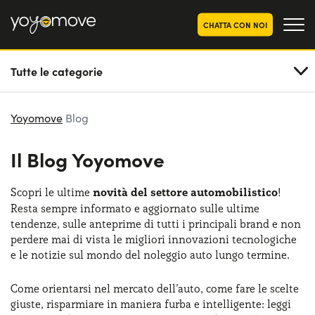
CHATTA CON NOI
Tutte le categorie
OFFERTE NOLEGGIO
LUNGO TERMINE
Privati
OFFERTE NOLEGGIO
Yoyomove
Blog
AUTO USATE
Aziende e P.IVA
Il Blog Yoyomove
CHI SIAMO
La nostra storia
COME FUNZIONA
Scopri le ultime
novità del settore automobilistico
!
Resta sempre informato e aggiornato sulle ultime
Lavora con noi
PERCHÉ CONVIENE
tendenze, sulle anteprime di tutti i principali brand e non
perdere mai di vista le migliori innovazioni tecnologiche
e le notizie sul mondo del noleggio auto lungo termine.
SCEGLI UN PAESE
Come orientarsi nel mercato dell’auto, come fare le scelte
giuste, risparmiare in maniera furba e intelligente: leggi