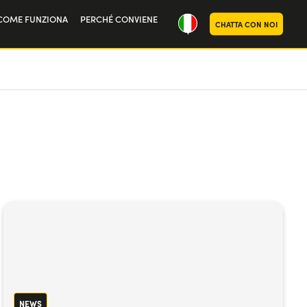
COME FUNZIONA
PERCHÉ CONVIENE
CHATTA CON NOI
ria
oi
NEWS