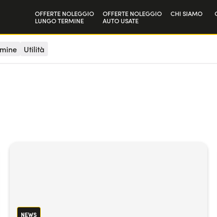
OFFERTE NOLEGGIO
OFFERTE NOLEGGIO
CHI SIAMO
LUNGO TERMINE
AUTO USATE
Privati
La nostra sto
rmine
Utilità
Aziende e P.IVA
Lavora con n
NEWS