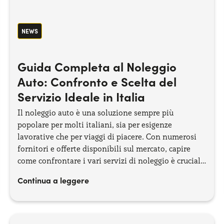
NEWS
Guida Completa al Noleggio
Auto: Confronto e Scelta del
Servizio Ideale in Italia
Il noleggio auto è una soluzione sempre più
popolare per molti italiani, sia per esigenze
lavorative che per viaggi di piacere. Con numerosi
fornitori e offerte disponibili sul mercato, capire
come confrontare i vari servizi di noleggio è cruciale
per fare una scelta informata. Questa guida esplorerà
Continua a leggere
i migliori servizi di noleggio auto in Italia e fornirà
indicazioni su come confrontarli in modo efficace