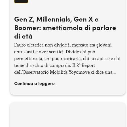
Gen Z, Millennials, Gen X e
Boomer: smettiamola di parlare
di età
L’auto elettrica non divide il mercato tra giovani
entusiasti e over scettici. Divide chi può
permettersela, chi può ricaricarla, chi la capisce e chi
teme il rischio di comprarla. Il 2° Report
dell’Osservatorio Mobilità Yoyomove ci dice una
cosa precisa: il problema non è l’età, ma la
Continua a leggere
percezione dell’ostacolo concreto che ogni
generazione si porta dietro, ognuno è figlio della sua
epoca.