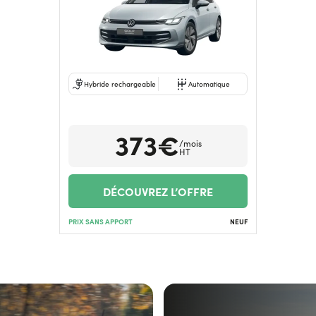
Hybride rechargeable
Automatique
373€
/mois
HT
DÉCOUVREZ L’OFFRE
PRIX SANS APPORT
NEUF