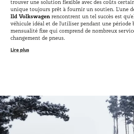
trouver une solution flexible avec des coûts certain
unique toujours prêt à fournir un soutien. L'une d
lld Volkswagen
rencontrent un tel succès est qu'e
véhicule idéal et de l'utiliser pendant une période
mensualité fixe qui comprend de nombreux services,
changement de pneus.
Parmi les avantages des offres lld Volkswagen , il 
avoir d'engagements d'achat et de ne pas risquer 
permettant ainsi une
meilleure planification du
longue durée Volkswagen , les particuliers et les e
offres qui répondent à leurs besoins en termes de 
un hasard si de nombreux automobilistes ont déjà d
Volkswagen pour résoudre tous leurs besoins de mo