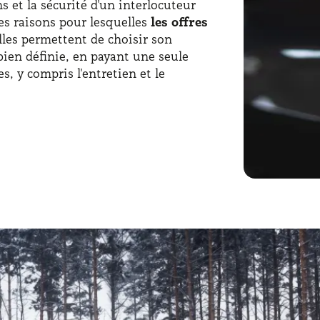
s et la sécurité d'un interlocuteur
es raisons pour lesquelles
les offres
lles permettent de choisir son
 bien définie, en payant une seule
 y compris l'entretien et le
y a également la sécurité de ne pas
des coûts supplémentaires imprévus,
 budget
. Avec la formule location
ntreprises peuvent choisir parmi les
kilométrage et de durée. Ce n'est pas
écidé de choisir la formule lld
bilité de manière intelligente.