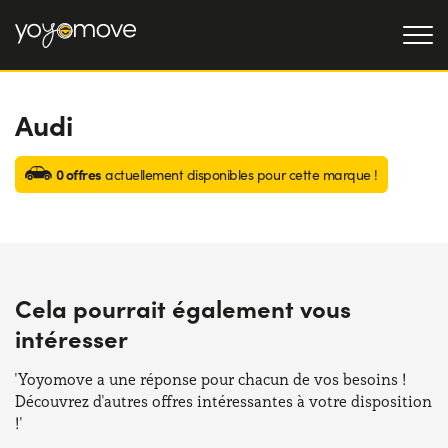
Audi
OFFRE LLD
Particulier
LLD OCCASION
0 offres
actuellement disponibles pour cette marque !
Professionnel
QUI NOUS SOMMES
Notre histoire
FONCTIONNEMENT
Travailler avec nous
NOS AVANTAGES
Cela pourrait également vous
intéresser
CHOISISSEZ UN PAYS
'Yoyomove a une réponse pour chacun de vos besoins !
Découvrez d'autres offres intéressantes à votre disposition
!'
Besoin d'aide ?
0139280852