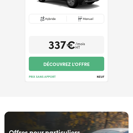
Hybride
Manuel
337€
/mois
HT
DÉCOUVREZ L’OFFRE
PRIX SANS APPORT
NEUF
Offres pour particuliers