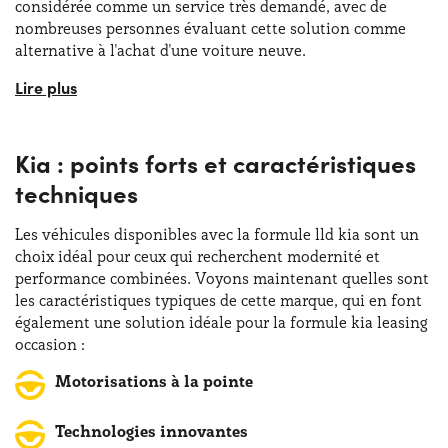
considérée comme un service très demandé, avec de
nombreuses personnes évaluant cette solution comme
alternative à l'achat d'une voiture neuve.
Kia Motors fait partie du groupe sous le contrôle de
Hyundai Motor Company , et a su conquérir le marché
européen, où Kia est devenue une marque synonyme de
Kia : points forts et caractéristiques
fiabilité, de design et de recherche constante de
technologies de pointe
. D'ailleurs, l'une des raisons pour
techniques
lesquelles la formule lld kia est si appréciée et demandée
est que Kia Motors a été le premier constructeur
Les véhicules disponibles avec la formule lld kia sont un
automobile à obtenir, en 2007, les cinq étoiles
EuroNCAP
choix idéal pour ceux qui recherchent modernité et
avec la Ceed. De plus, avec la formule kia leasing
performance combinées. Voyons maintenant quelles sont
particulier et kia lld pro , il sera possible de choisir parmi
les caractéristiques typiques de cette marque, qui en font
une large gamme de véhicules conçus pour répondre à
également une solution idéale pour la formule kia leasing
tous les besoins. On trouve des citadines comme la Kia
occasion :
Picanto, jusqu'à des SUV spacieux et technologiques
comme la Kia Sportage. Beaucoup optent pour cette
Motorisations à la pointe
formule pour pouvoir conduire sans supporter les coûts
d'achat et, surtout, sans se soucier de la
gestion
Technologies innovantes