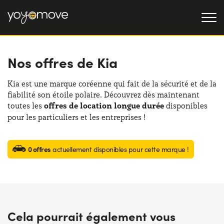
Nos offres de Kia
OFFRE LLD
Particulier
LLD OCCASION
Kia est une marque coréenne qui fait de la sécurité et de la
fiabilité son étoile polaire. Découvrez dès maintenant
Professionnel
QUI NOUS SOMMES
toutes les
offres de location longue durée
disponibles
pour les particuliers et les entreprises !
Notre histoire
FONCTIONNEMENT
Travailler avec nous
NOS AVANTAGES
0 offres
actuellement disponibles pour cette marque !
CHOISISSEZ UN PAYS
Cela pourrait également vous
Besoin d'aide ?
0139280852