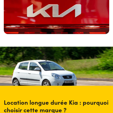
d’oublier définitivement le risque de frais
supplémentaires liés à l’entretien ou à la dépréciation du
véhicule. Une fois le contrat terminé, dont la durée varie
également selon la
décision du client
, il sera possible de
restituer la voiture sans se soucier le moins du monde de
la revente du véhicule d’occasion. Chacun pourra décider
en fonction de son intérêt personnel de renouveler le
contrat, de le conclure, ou de restituer la voiture pour
demander un autre modèle. Grâce aux offres lld kia , les
particuliers et les entreprises seront libres de se
concentrer uniquement sur la conduite, sans avoir à se
souvenir des échéances importantes et avec la possibilité
de toujours conduire des modèles neufs et équipés des
dernières technologies.
Location longue durée Kia : pourquoi
choisir cette marque ?