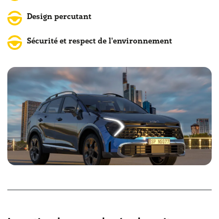
administrative du véhicule
. Ce sont des avantages très
importants, qui doivent être analysés attentivement afin
Design percutant
d'évaluer l'avantage réel de choisir le leasing par rapport à
l'achat traditionnel.
Sécurité et respect de l'environnement
Enfin, que ce soit pour un kia leasing occasion ou une
kia
lld sans apport
, ces options permettent de profiter d'une
flexibilité financière intéressante, tout en bénéficiant des
dernières innovations technologiques proposées par la
marque.