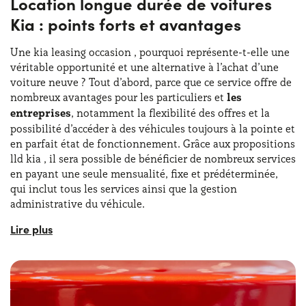
Location longue durée de voitures
Kia : points forts et avantages
Une kia leasing occasion , pourquoi représente-t-elle une
véritable opportunité et une alternative à l’achat d’une
voiture neuve ? Tout d’abord, parce que ce service offre de
nombreux avantages pour les particuliers et
les
entreprises
, notamment la flexibilité des offres et la
possibilité d’accéder à des véhicules toujours à la pointe et
en parfait état de fonctionnement. Grâce aux propositions
lld kia , il sera possible de bénéficier de nombreux services
en payant une seule mensualité, fixe et prédéterminée,
qui inclut tous les services ainsi que la gestion
administrative du véhicule.
Grâce au service kia location longue durée , les particuliers
comme les entreprises peuvent résoudre tous les
problèmes de flexibilité en ajustant la durée et le
kilométrage en fonction de
leurs besoins réels
. Mais ce
n’est pas tout, les offres lld kia permettent également