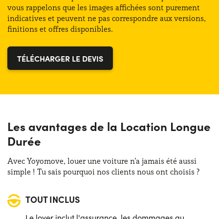
vous rappelons que les images affichées sont purement
indicatives et peuvent ne pas correspondre aux versions,
Classe énergétique :
C
finitions et offres disponibles.
TÉLÉCHARGER LE DEVIS
Les avantages de la Location Longue
Durée
Avec Yoyomove, louer une voiture n’a jamais été aussi
simple ! Tu sais pourquoi nos clients nous ont choisis ?
TOUT INCLUS
Le loyer inclut l'assurance, les dommages au