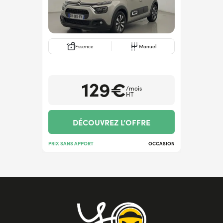
Essence
Manuel
129€
/mois
HT
DÉCOUVREZ L’OFFRE
PRIX SANS APPORT
OCCASION