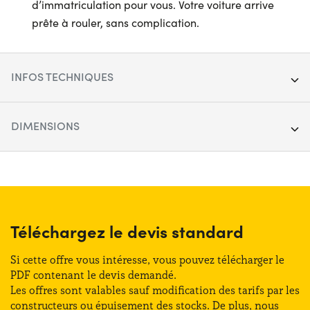
d’immatriculation pour vous. Votre voiture arrive
prête à rouler, sans complication.
INFOS TECHNIQUES
Segment :
Citadine & Compacte
DIMENSIONS
Porte :
5
Longueur :
378 cm
Carburant :
Hybride
Largeur :
174 cm
Boîte de vitesses :
Automatique
Hauteur :
153 cm
Téléchargez le devis standard
Transmission :
Avant
Coffre (max) :
830 lt
Si cette offre vous intéresse, vous pouvez télécharger le
Places :
4
PDF contenant le devis demandé.
Les offres sont valables sauf modification des tarifs par les
Coffre (min) :
230 lt
constructeurs ou épuisement des stocks. De plus, nous
Puissance :
116 CV