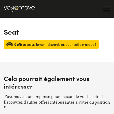
Seat
OFFRE LLD
Particulier
LLD OCCASION
0 offres
actuellement disponibles pour cette marque !
Professionnel
QUI NOUS SOMMES
Notre histoire
FONCTIONNEMENT
Travailler avec nous
NOS AVANTAGES
Cela pourrait également vous
intéresser
CHOISISSEZ UN PAYS
'Yoyomove a une réponse pour chacun de vos besoins !
Découvrez d'autres offres intéressantes à votre disposition
!'
Besoin d'aide ?
0139280852