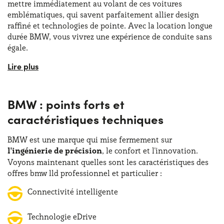
mettre immédiatement au volant de ces voitures
emblématiques, qui savent parfaitement allier design
raffiné et technologies de pointe. Avec la location longue
durée BMW, vous vivrez une expérience de conduite sans
égale.
Avec la formule BMW leasing sans apport, les particuliers
et les entreprises peuvent concrètement simplifier la
gestion du véhicule grâce à un loyer fixe, comprenant tous
BMW : points forts et
les services liés à la
gestion du véhicule
. En somme, tout
le monde peut compter sur les offres BMW lld
particulier
caractéristiques techniques
et
professionnel
pour résoudre chaque problème de
mobilité de manière flexible, tout en réalisant des
BMW est une marque qui mise fermement sur
économies par rapport à l'achat d'une voiture neuve.
l'ingénierie de précision
, le confort et l'innovation.
D'ailleurs, aux côtés d'Audi et de Mercedes, BMW
Voyons maintenant quelles sont les caractéristiques des
représente certainement l'une des marques allemandes les
offres bmw lld professionnel et particulier :
plus célèbres et appréciées à l'échelle mondiale. De plus,
pour certifier son attention à la durabilité, la marque
Connectivité intelligente
allemande a récemment présenté la marque BMW-i
dédiée à la mobilité électrique. En somme, BMW est
Technologie eDrive
l'emblème du luxe, mais aussi de la personnalité et du