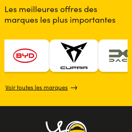
tout de même prendre le volant de voitures haut de
Les meilleures offres des
gamme grâce au BMW lld professionnel et particulier sans
risques pour la sécurité
marques les plus importantes
Voir toutes les marques