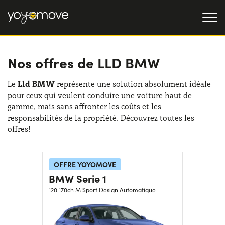
Nos offres de LLD BMW
OFFRE LLD
Particulier
LLD OCCASION
Le
Lld BMW
représente une solution absolument idéale
pour ceux qui veulent conduire une voiture haut de
Professionnel
QUI NOUS SOMMES
gamme, mais sans affronter les coûts et les
responsabilités de la propriété. Découvrez toutes les
Notre histoire
FONCTIONNEMENT
offres!
Travailler avec nous
NOS AVANTAGES
OFFRE YOYOMOVE
BMW Serie 1
CHOISISSEZ UN PAYS
120 170ch M Sport Design Automatique
Besoin d'aide ?
0139280852