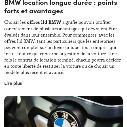
BMW location longue durée : points
forts et avantages
Choisir les
offres lld BMW
signifie pouvoir profiter
concrètement de plusieurs avantages qui devraient être
évalués dans leur ensemble. Pour commencer, avec les
offres lld BMW, tant les particuliers que les entreprises
peuvent compter sur un loyer unique, tout compris, qui
inclut tout ce qui concerne la gestion de la voiture. Une
fois le contrat de location terminé, chacun pourra décider
en toute liberté de restituer la voiture ou de choisir un
modèle plus récent et avancé.
Sans sous-estimer, en outre, la
grande flexibilité
contractuelle des offres leasing BMW, avec la possibilité
de choisir uniquement les offres vraiment avantageuses
en termes de durée de contrat et de kilométrage. Grâce à
ses caractéristiques et à sa flexibilité, le BMW leasing
occasion et neuves s'adapte à tout type de vie !