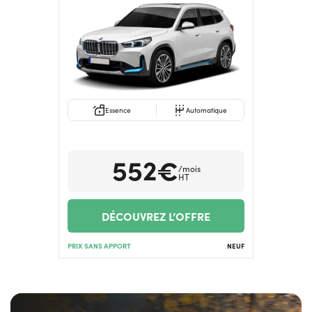
Essence
Automatique
552€
/mois
HT
DÉCOUVREZ L’OFFRE
PRIX SANS APPORT
NEUF