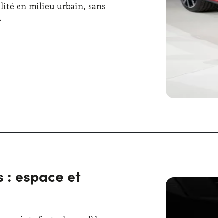
lité en milieu urbain, sans
.
ur pour conserver un aspect moderne
t des proportions équilibrées.
et les détails chromés contribuent à
éficie d’une aérodynamique optimisée
fre une capacité de chargement
en rabattant les sièges arrière,
s : espace et