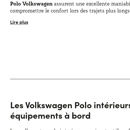
Polo Volkswagen
assurent une excellente maniabi
compromettre le confort lors des trajets plus longs
Le
design de la Polo
a été régulièrement mis à jo
et dynamique, caractérisé par des lignes épurées e
Esthétiquement, la calandre avant, les phares LED 
une allure raffinée, tandis que la carrosserie bén
qui améliore l’efficacité énergétique. Le coffre of
d’environ 351 litres, extensible jusqu’à 1 125 litres 
confirmant ainsi la polyvalence de cette compacte.
Les Volkswagen Polo intérieur
équipements à bord