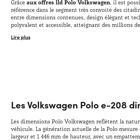
Grâce
aux offres lld Polo Volkswagen
, il est pos
référence dans le segment très convoité des citad
entre dimensions contenues, design élégant et tech
polyvalent et accessible, atteignant des millions d
La
formule leasing Volkswagen Polo
est très app
stratégiquement dans le catalogue de la célèbre ma
souhaitent conduire une voiture compacte sans reno
plus réussis de l’histoire de Volkswagen. La citadi
particulièrement, en termes d’équipements, de sa
Les Volkswagen Polo e-208 dim
Les dimensions Polo Volkswagen reflètent la natur
véhicule. La génération actuelle de la Polo mesur
largeur et 1 446 mm de hauteur, avec un empatte