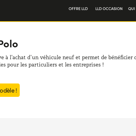
OFFRE LLD
LLD OCCASION
QUI
Particulier
Not
Professionnel
Tra
Polo
ve à l’achat d’un véhicule neuf et permet de bénéficier 
s pour les particuliers et les entreprises !
odèle !