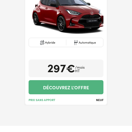
Hybride
Automatique
297€
/mois
HT
DÉCOUVREZ L’OFFRE
PRIX SANS APPORT
NEUF