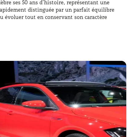
élèbre ses 50 ans d’histoire, représentant une
t rapidement distinguée par un parfait équilibre
su évoluer tout en conservant son caractère
 facile à un véhicule qui se positionne
raffinée. C’est le choix parfait pour tous ceux qui
 la Polo représente sans doute l’un des modèles les
 années sur tous les plans, se rapprochant