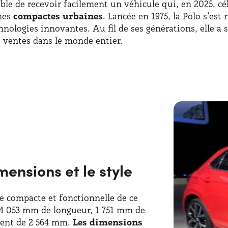
sible de recevoir facilement un véhicule qui, en 2025, c
ines
compactes urbaines
. Lancée en 1975, la Polo s’es
nologies innovantes. Au fil de ses générations, elle a 
e ventes dans le monde entier.
réciée comme alternative à l’achat, permettant un accès
rque allemande comme une voiture à la fois pratique et 
ncer au confort et à la sécurité. Aux côtés de la Golf,
ne du constructeur allemand s’est développée au fil des
 grande sœur.
ensions et le style
e compacte et fonctionnelle de ce
e 4 053 mm de longueur, 1 751 mm de
ment de 2 564 mm.
Les dimensions