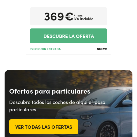
369€
/mes
¿Necesitas ayuda?
+34672028071
IVA Incluido
DESCUBRE LA OFERTA
PRECIO SIN ENTRADA
NUEVO
Ofertas para particulares
Descubre todos los coches de alquiler para
particulares.
VER TODAS LAS OFERTAS