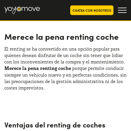
CHATEA CON NOSOTROS
Merece la pena renting coche
OFERTAS RENTING COCHES
Particulares
OFERTAS RENTING
El renting se ha convertido en una opción popular para
SEGUNDA MANO
quienes desean disfrutar de un coche sin tener que lidiar
Autónomos y Empresas
con los inconvenientes de la compra y el mantenimiento.
RENTING COCHES POR MESES
Merece la pena renting coche
porque permite conducir
siempre un vehículo nuevo y en perfectas condiciones, sin
YoyoNow
QUIENES SOMOS
las preocupaciones de la gestión administrativa ni de los
costes imprevistos.
Nuestra historia
CÓMO FUNCIONA
Trabaja con nosotros
POR QUÉ CONVIENE
Ventajas del renting de coches
ELIGE UN PAÍS