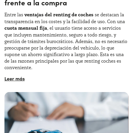
frente a la compra
Entre las
ventajas del renting de coches
se destacan la
¿Necesitas ayuda?
+34672028071
transparencia en los costes y la facilidad de uso. Con una
cuota mensual fija
, el usuario tiene acceso a servicios
que incluyen mantenimiento, seguro a todo riesgo, y
gestión de trámites burocráticos. Además, no es necesario
preocuparse por la depreciación del vehículo, lo que
supone un ahorro significativo a largo plazo. Esta es una
de las razones principales por las que renting coches es
conveniente.
El renting es una
solución flexible
que se adapta tanto a
particulares como a autónomos y empresas. Merece la
pena el renting para particulares que desean conducir un
coche moderno sin los gastos asociados a la propiedad.
Asimismo, merece la pena el renting para autónomos que
buscan optimizar sus recursos y disponer de vehículos sin
las complicaciones de la compra.