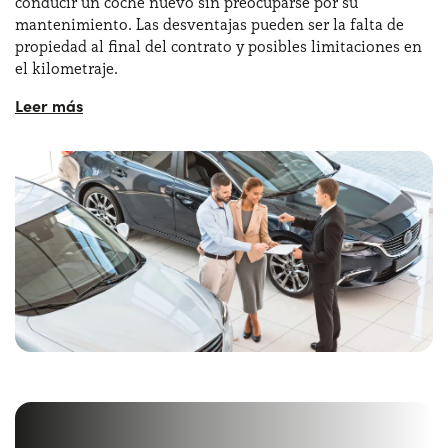
conducir un coche nuevo sin preocuparse por su
mantenimiento. Las desventajas pueden ser la falta de
propiedad al final del contrato y posibles limitaciones en
el kilometraje.
Sin embargo, para muchos, estos aspectos no superan los
beneficios de saber que merece la pena renting coche. Las
ventajas de alquilar un coche a largo plazo
incluyen
un paquete de servicios todo incluido que permite una
experiencia de conducción sin preocupaciones. Desde el
seguro hasta la asistencia en carretera 24/7, el renting
ofrece seguridad y comodidad. Esto subraya por qué vale
la pena el renting de coches para quienes buscan una
opción práctica y libre de complicaciones.
En resumen, merece la pena renting coche porque ofrece
flexibilidad
,
transparencia
y
comodidad
. Para
particulares y autónomos, renting coches es conveniente
al proporcionar acceso a coches nuevos sin las cargas
económicas y administrativas de la compra. Si estás
considerando si merece la pena el renting para